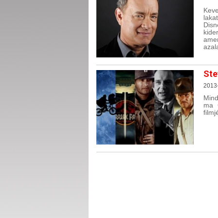
Keve
laka
Disn
kide
amer
azala
Ste
2013
Mind
ma 
filmj