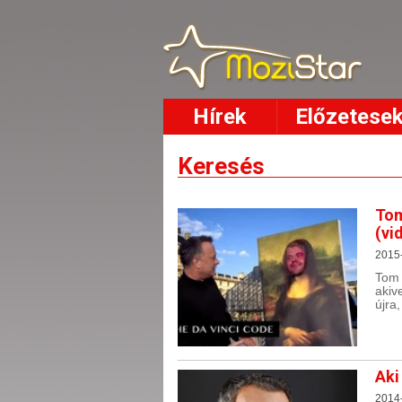
Hírek
Előzetese
Keresés
Tom
(vi
2015
Tom 
akiv
újra
Aki
2014