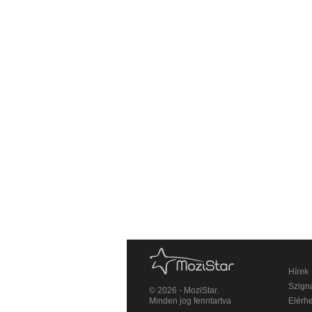
Hírek
Szigná
© 2026 - MoziStar.
Minden jog fenntartva
Elérh