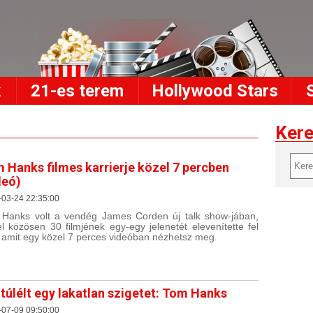
k
21-es terem
Hollywood Stars
Ker
 Hanks filmes karrierje közel 7 percben
deó)
-03-24 22:35:00
Hanks volt a vendég James Corden új talk show-jában,
el közösen 30 filmjének egy-egy jelenetét elevenítette fel
, amit egy közel 7 perces videóban nézhetsz meg.
 túlélt egy lakatlan szigetet: Tom Hanks
-07-09 09:50:00