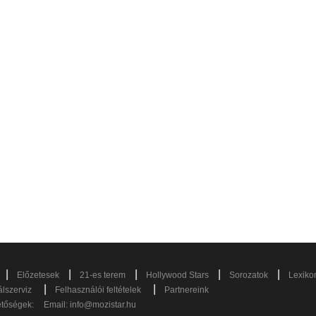
|
|
|
|
|
Előzetesek
21-es terem
Hollywood Stars
Sorozatok
Lexiko
|
|
lszerviz
Felhasználói feltételek
Partnereink
etőségek:
Email:
info@mozistar.hu