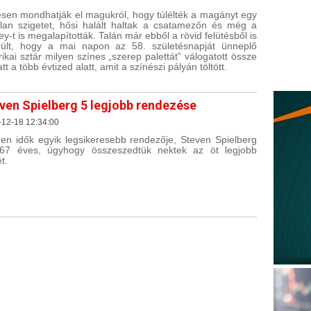
sen mondhatják el magukról, hogy túlélték a magányt egy
tlan szigetet, hősi halált haltak a csatamezőn és még a
ey-t is megalapították. Talán már ebből a rövid felütésből is
rült, hogy a mai napon az 58. születésnapját ünneplő
ikai sztár milyen színes „szerep palettát” válogatott össze
tt a több évtized alatt, amit a színészi pályán töltött.
ven Spielberg 5 legjobb rendezése
-12-18 12:34:00
en idők egyik legsikeresebb rendezője, Steven Spielberg
67 éves, úgyhogy összeszedtük nektek az öt legjobb
ét.