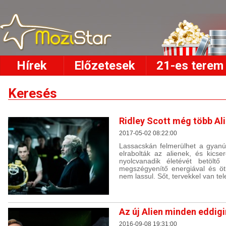
Hírek
Előzetesek
21-es terem
Keresés
Ridley Scott még több Ali
2017-05-02 08:22:00
Lassacskán felmerülhet a gyanú
elrabolták az alienek, és kics
nyolcvanadik életévét betölt
megszégyenítő energiával és öt
nem lassul. Sőt, tervekkel van tel
Az új Alien minden eddigi
2016-09-08 19:31:00