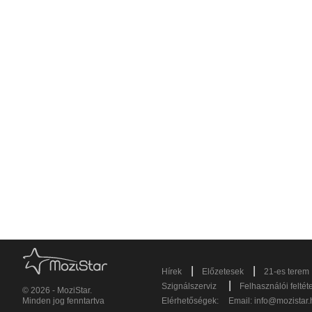
|
|
Hírek
Előzetesek
21-es terem
|
Szignálszerviz
Felhasználói feltét
© 2026 - MoziStar.
Minden jog fenntartva
Elérhetőségek:
Email:
info@mozistar.