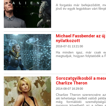
A forgatás már befejeződött, m
jövő év egyik legjobban várt filmjé
Michael Fassbender az új 
nyilatkozott
2016-07-31 13:21:00
Ha minden igaz, már csak eg
megtudjuk, hogyan folytatódik a 
Sorozatgyilkosból a mesev
Charlize Theron
2014-08-07 16:29:00
Charlize Theron szerencsére az
aki tehetsége mellett valódi példa
még formálódó személyiségű
nyomon követhető az a nőies e