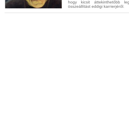
hogy kicsit áttekinthetőbb le
összeállítást eddigi karrierjéről.