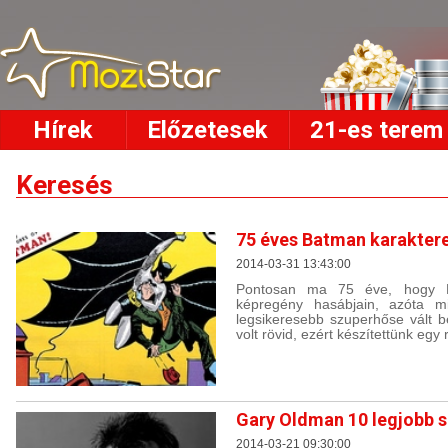
Hírek
Előzetesek
21-es terem
Keresés
75 éves Batman karakter
2014-03-31 13:43:00
Pontosan ma 75 éve, hogy Ba
képregény hasábjain, azóta m
legsikeresebb szuperhőse vált b
volt rövid, ezért készítettünk egy r
Gary Oldman 10 legjobb 
2014-03-21 09:30:00