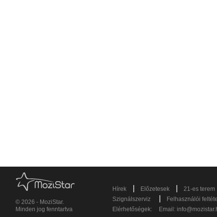
|
|
Hírek
Előzetesek
21-es terem
|
Szignálszerviz
Felhasználói feltét
© 2026 - MoziStar.
Minden jog fenntartva
Elérhetőségek:
Email:
info@mozistar.