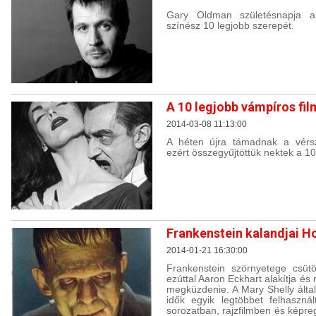
Gary Oldman születésnapja al
színész 10 legjobb szerepét.
A 10 legjobb vámpíros fil
2014-03-08 11:13:00
A héten újra támadnak a vérs
ezért összegyűjtöttük nektek a 1
Frankenstein kalandjai Ho
2014-01-21 16:30:00
Frankenstein szörnyetege csütö
ezúttal Aaron Eckhart alakítja és 
megküzdenie. A Mary Shelly álta
idők egyik legtöbbet felhasznál
sorozatban, rajzfilmben és képre