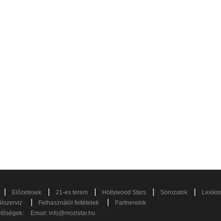
|
|
|
|
|
Előzetesek
21-es terem
Hollywood Stars
Sorozatok
Lexiko
|
|
lszerviz
Felhasználói feltételek
Partnereink
etőségek:
Email:
info@mozistar.hu