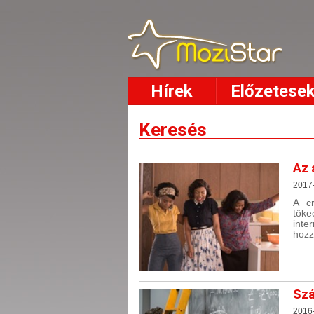
Hírek
Előzetese
Keresés
Az 
2017
A cr
tőke
inte
hozz
Szá
2016