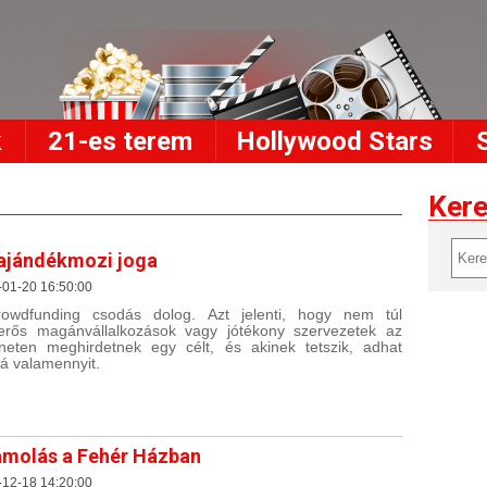
k
21-es terem
Hollywood Stars
Ker
ajándékmozi joga
-01-20 16:50:00
owdfunding csodás dolog. Azt jelenti, hogy nem túl
erős magánvállalkozások vagy jótékony szervezetek az
rneten meghirdetnek egy célt, és akinek tetszik, adhat
á valamennyit.
molás a Fehér Házban
-12-18 14:20:00