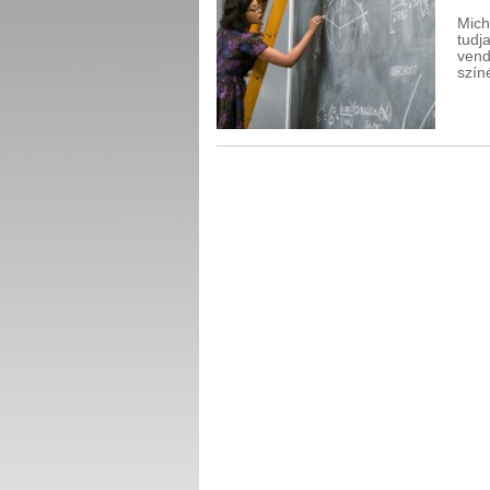
Mich
tud
ven
szín