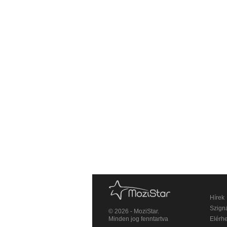
Hírek
Szigná
© 2026 - MoziStar.
Minden jog fenntartva
Elérh