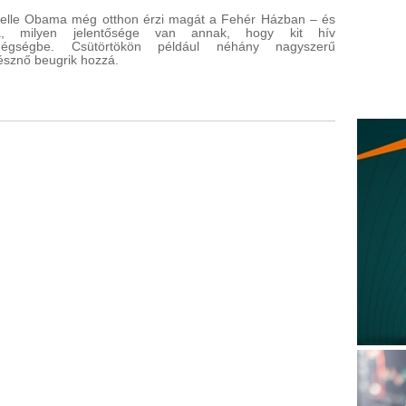
elle Obama még otthon érzi magát a Fehér Házban – és
ja, milyen jelentősége van annak, hogy kit hív
dégségbe. Csütörtökön például néhány nagyszerű
észnő beugrik hozzá.