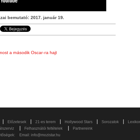
zai bemutató: 2017. január 19.
most a második Oscar-ra hajt
|
|
|
|
|
Előzetesek
21-es terem
Hollywood Stars
Sorozatok
Lexiko
|
|
lszerviz
Felhasználói feltételek
Partnereink
etőségek:
Email:
info@mozistar.hu