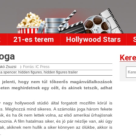
k
21-es terem
Hollywood Stars
joga
Ker
kó Zsuzsi
Forrás: IC Press
ia spencer
,
hidden figures
,
hidden figures trailer
jelenti, hogy nem túl tőkeerős magánvállalkozások
eten meghirdetnek egy célt, és akinek tetszik, adhat
agy hollywoodi stúdió által forgatott mozifilm körül is
ás. Méghozzá mind sikeres. A számolás joga három fekete
ik, és ha ők nem lettek volna, az első amerikai űrhajósnak
oznia. A film hatalmas siker, és jó pár nézője van, aki úgy
k, akiknek nem hullik a siker könnyen az ölükbe, akkor is
.