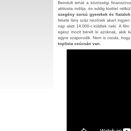
Beindult tehát a közösségi finanszí
aktivista indítja, és eddig kivétel nél
szegény sorsú gyerekek és fiatalok
fekete lány száz nézőnek akart ingyen
nap alatt 14.000-t küldtek neki. A fil
egész mozit bérelt ki azoknak, akik 
egyre szaporodik. Nem is csoda, hog
toplista csúcsán van.