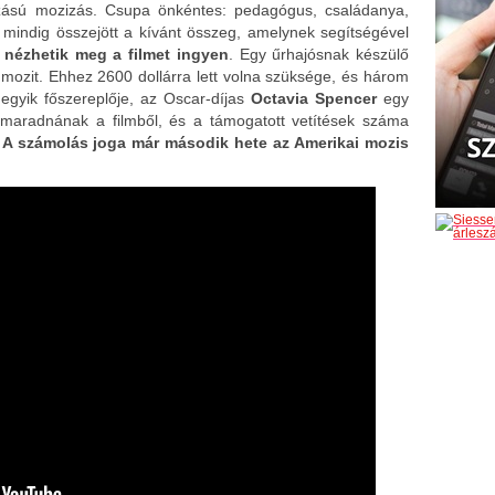
rozású mozizás. Csupa önkéntes: pedagógus, családanya,
kül mindig összejött a kívánt összeg, amelynek segítségével
 nézhetik meg a filmet ingyen
. Egy űrhajósnak készülő
 mozit. Ehhez 2600 dollárra lett volna szüksége, és három
m egyik főszereplője, az Oscar-díjas
Octavia Spencer
egy
kimaradnának a filmből, és a támogatott vetítések száma
y
A számolás joga már második hete az Amerikai mozis