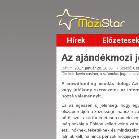
Hírek
Előzetese
Az ajándékmozi 
Dátum:
2017. január 20. 16:50
Szerző:
Csá
Címkék
:
kevin costner
,
a számolás joga
,
octav
A crowdfunding csodás dolog. Azt 
vagy jótékony szervezetek az intern
hozzá valamennyit.
Ez az egészen új jelenség, hogy egy n
elszaporodjon a közösségi finanszíroz
nőről szól, akik történetesen matekzsen
még sokáig a Földön kellett volna várak
érzi, nőknek, feketéknek és mindazokna
látniuk kell, ha nincs pénzük mozijegyre