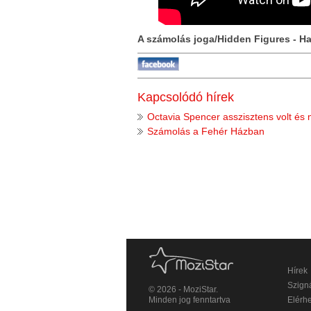
A számolás joga/Hidden Figures - Ha
Kapcsolódó hírek
Octavia Spencer asszisztens volt és 
Számolás a Fehér Házban
Hírek
Szigná
© 2026 - MoziStar.
Minden jog fenntartva
Elérh