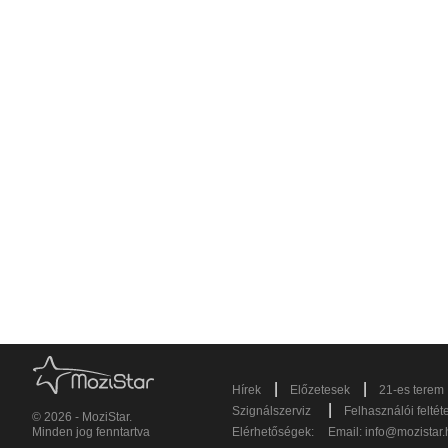
|
|
Hírek
Előzetesek
21-es terem
|
Szignálszerviz
Felhasználói feltét
© 2026 - MoziStar.
Minden jog fenntartva
Elérhetőségek:
Email:
info@mozistar.