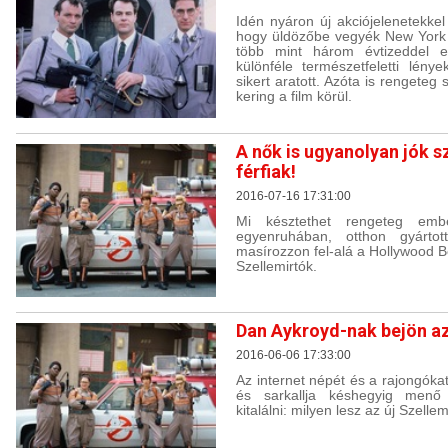
Idén nyáron új akciójelenetekkel
hogy üldözőbe vegyék New York 
több mint három évtizeddel ez
különféle természetfeletti lény
sikert aratott. Azóta is rengete
kering a film körül.
A nők is ugyanolyan jók s
férfiak!
2016-07-16 17:31:00
Mi késztethet rengeteg embe
egyenruhában, otthon gyártot
masírozzon fel-alá a Hollywood 
Szellemirtók.
Dan Aykroyd-nak bejön az
2016-06-06 17:33:00
Az internet népét és a rajongóka
és sarkallja késhegyig menő 
kitalálni: milyen lesz az új Szellem