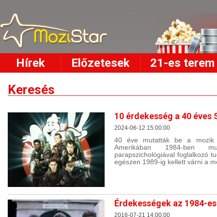
Hírek
Előzetesek
21-es terem
Keresés
10 érdekesség a 40 éves 
2024-06-12 15:00:00
40 éve mutatták be a mozik a
Amerikában 1984-ben 
parapszichológiával foglalkozó t
egészen 1989-ig kellett várni a m
Érdekességek az 1984-es
2016-07-21 14:00:00