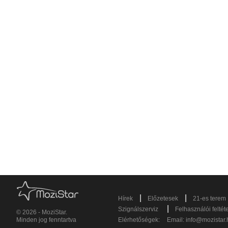
|
|
Hírek
Előzetesek
21-es terem
|
Szignálszerviz
Felhasználói feltét
© 2026 - MoziStar.
Minden jog fenntartva
Elérhetőségek:
Email:
info@mozistar.