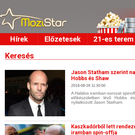
Hírek
Előzetesek
21-es terem
Keresés
Jason Statham szerint na
Hobbs és Shaw
2018-08-26 11:30:00
A Halálos iramban-sorozat spinoff
előkészületben lévő Hobbs é
nyilatkozott Jason Statham.
Kaszkadőrből lett rendez
iramban spin-offja