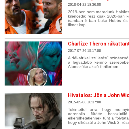
2018-04-22 18:36:00
2019-ben sem maradunk Halálos 
kilencedik rész csak 2020-ban k
iramban 8-ban Luke Hobbs és 
filmet kap.
Charlize Theron rákattant
2017-07-26 15:17:00
A dél-afrikai születésű színész
a legvadabb kémnő szerepében
Atomszőke akció-thrillerben.
Hivatalos: Jön a John Wic
2015-05-06 10:37:00
Tekintettel arra, hogy mennyi
adrenalin fűtötte bosszúáll
elkerülhetetlennek tűnt a folytat
hogy elkészül a John Wick 2. rés