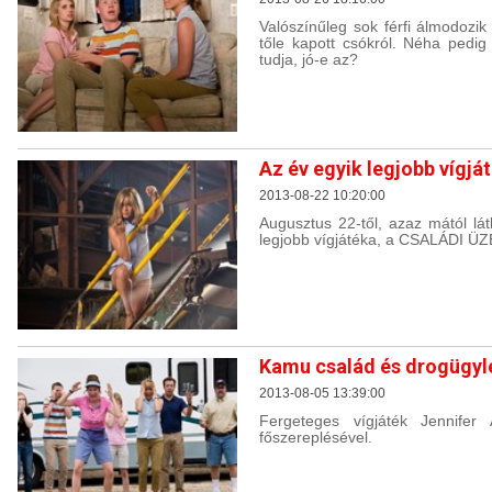
Valószínűleg sok férfi álmodozik
tőle kapott csókról. Néha pedig
tudja, jó-e az?
Az év egyik legjobb vígj
2013-08-22 10:20:00
Augusztus 22-től, azaz mától lá
legjobb vígjátéka, a CSALÁDI Ü
Kamu család és drogügyl
2013-08-05 13:39:00
Fergeteges vígjáték Jennifer
főszereplésével.