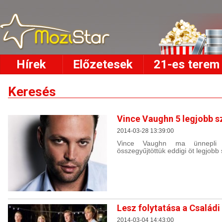
Hírek
Előzetesek
21-es terem
Keresés
Vince Vaughn 5 legjobb s
2014-03-28 13:39:00
Vince Vaughn ma ünnepli 4
összegyűjtöttük eddigi öt legjobb
Lesz folytatása a Család
2014-03-04 14:43:00