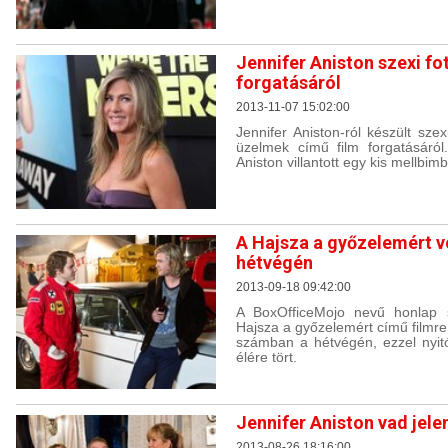
Jennifer Aniston szexi fo
forgatásáról
2013-11-07 15:02:00
Jennifer Aniston-ról készült sze
üzelmek című film forgatásáról.
Aniston villantott egy kis mellbimb
A Hajsza a győzelemért v
hétvégén
2013-09-18 09:42:00
A BoxOfficeMojo nevű honlap 
Hajsza a győzelemért című filmre
számban a hétvégén, ezzel nyitó
élére tört.
Jennifer Aniston vad jelen
2013-08-26 18:16:00