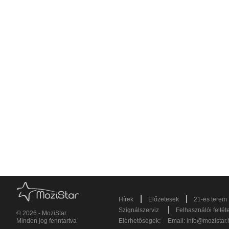
|
|
Hírek
Előzetesek
21-es terem
|
Szignálszerviz
Felhasználói feltét
© 2026 - MoziStar.
Minden jog fenntartva
Elérhetőségek:
Email:
info@mozistar.