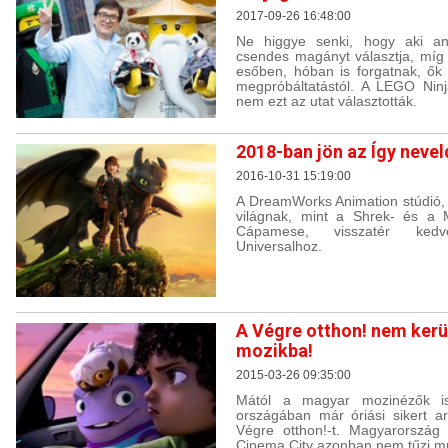
2017-09-26 16:48:00
Ne higgye senki, hogy aki ani
csendes magányt választja, míg a
esőben, hóban is forgatnak, ő
megpróbáltatástól. A LEGO Ninja
nem ezt az utat választották.
2018-ban jön az Így nevel
2016-10-31 15:19:00
A DreamWorks Animation stúdió, 
világnak, mint a Shrek- és a 
Cápamese, visszatér kedv
Universalhoz.
A Végre otthon! nem kerü
mozikba!
2015-03-26 09:35:00
Mától a magyar mozinézők is
országában már óriási sikert ar
Végre otthon!-t. Magyarország
Cinema City azonban nem tűzi mű