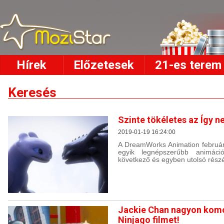
Hírek
Előzetesek
21-es terem
Keresés
Szinte tökéletes az Így n
2019-01-19 16:24:00
A DreamWorks Animation februárb
egyik legnépszerűbb animáci
következő és egyben utolsó részé
Jackie Chan nagyon komo
Ninjago filmet!