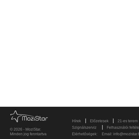
|
|
Hírek
Előzetesek
21-es terem
|
Szignálszerviz
Felhasználói feltét
© 2026 - MoziStar.
Minden jog fenntartva
Elérhetőségek:
Email:
info@mozistar.