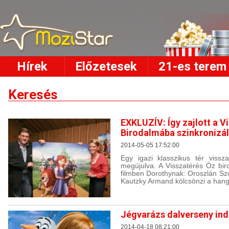
Hírek
Előzetesek
21-es terem
Keresés
EXKLUZÍV: Így zajlott a V
Birodalmába szinkronizá
2014-05-05 17:52:00
Egy igazi klasszikus tér viss
megújulva. A Visszatérés Óz bi
filmben Dorothynak: Oroszlán Szo
Kautzky Armand kölcsönzi a hang
Jégvarázs dalverseny in
2014-04-18 08:21:00