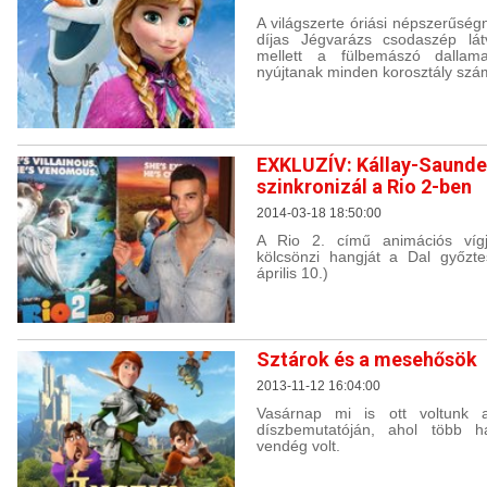
A világszerte óriási népszerűsé
díjas Jégvarázs csodaszép lát
mellett a fülbemászó dallamai
nyújtanak minden korosztály szá
EXKLUZÍV: Kállay-Saunde
szinkronizál a Rio 2-ben
2014-03-18 18:50:00
A Rio 2. című animációs víg
kölcsönzi hangját a Dal győzte
április 10.)
Sztárok és a mesehősök
2013-11-12 16:04:00
Vasárnap mi is ott voltunk 
díszbemutatóján, ahol több h
vendég volt.