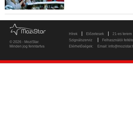
|
|
Hírek
Előzetesek
21-es terem
|
Szignálszerviz
Felhasználói feltét
© 2026 - MoziStar.
Minden jog fenntartva
Elérhetőségek:
Email:
info@mozistar.