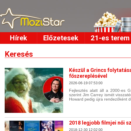
Hírek
Előzetesek
21-es terem
Keresés
Készül a Grincs folytatás
főszereplésével
2026-06-19 07:53:00
Fejlesztés alatt áll a 2000-es Gr
szerint Jim Carrey ismét visszat
Howard pedig újra rendezőként do
2018 legjobb filmjei női 
2018-12-30 12:02:00