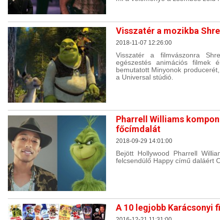
Visszatér a mozikba Shr
2018-11-07 12:26:00
Visszatér a filmvászonra Sh
egészestés animációs filmek é
bemutatott Minyonok producerét,
a Universal stúdió.
Pharrell Williams kompon
főcímdalát
2018-09-29 14:01:00
Bejött Hollywood Pharrell Will
felcsendülő Happy című daláért Os
A 10 legjobb Karácsonyi f
2016-12-21 11:31:00