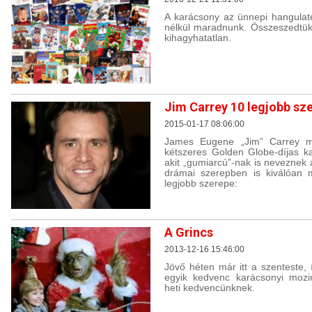
A karácsony az ünnepi hangulaté
nélkül maradnunk. Összeszedtük a
kihagyhatatlan.
Jim Carrey 10 legjobb sz
2015-01-17 08:06:00
James Eugene „Jim” Carrey ma
kétszeres Golden Globe-díjas k
akit „gumiarcú”-nak is neveznek 
drámai szerepben is kiválóan 
legjobb szerepe:
A Grincs
2013-12-16 15:46:00
Jövő héten már itt a szenteste,
egyik kedvenc karácsonyi mozin
heti kedvencünknek.