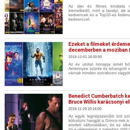
Az idei év filmes kínálata
kiemelkedő, mint a tavalyi, de 
kedvencek és a Top10-es listáma
kedvenccel.
Ezeket a filmeket érdem
decemberben a moziban 
2018-12-01 16:00:00
Az év utolsó hónapja ismét bőv
Amennyire szürke és lehangoló a 
várnak minden szórakozni vágyót
Benedict Cumberbatch k
Bruce Willis karácsonyi el
2018-11-29 20:16:00
Az egyik legnépszerűbb brit sz
kölcsözni hangját a Grincs-nek a
eredeti változatában, és ez alk
mi a véleménye a zsémbes zöld m