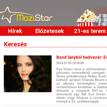
Hírek
Előzetesek
21-es terem
Keresés
Bond lányból hadvezér: E
2014-07-05 19:50:00
Eva Green neve a vérfrissítésen 
jóformán ismeretlenül csengett
filmes próbálkozása Ridley Scott 
köthető, amiben Orlando Bloom sz
az alkotás minőségben messz
rendezőzseni korábban a Gladiáto
érkezett a megújult 007-es 
elnevezett egy italt Eva Green
elérte, hogy felrázza a színészn
ünnepli a 34. születésnapját.