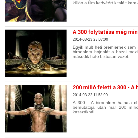
külön a film kedvéért kitalált kar
A 300 folytatása még mind
2014-03-23 23:07:00
Egyik múlt heti premiernek sem 
birodalom hajnalát a hazai moz
második hete biztosan vezet.
200 milló felett a 300 - A
2014-03-22 11:58:00
A 300 - A birodalom hajnala cí
bemutatója után már 200 millió
kasszáknál.