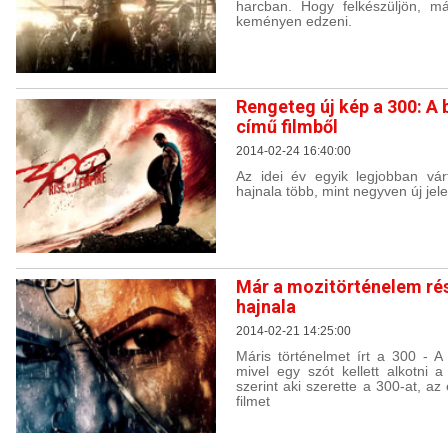
harcban. Hogy felkészüljön, má
keményen edzeni.
Rengeteg új kép a 300: A 
című filmből
2014-02-24 16:40:00
Az idei év egyik legjobban vár
hajnala több, mint negyven új jele
Már a mozitörténelem ré
hajnala
2014-02-21 14:25:00
Máris történelmet írt a 300 - A
mivel egy szót kellett alkotni a
szerint aki szerette a 300-at, a
filmet