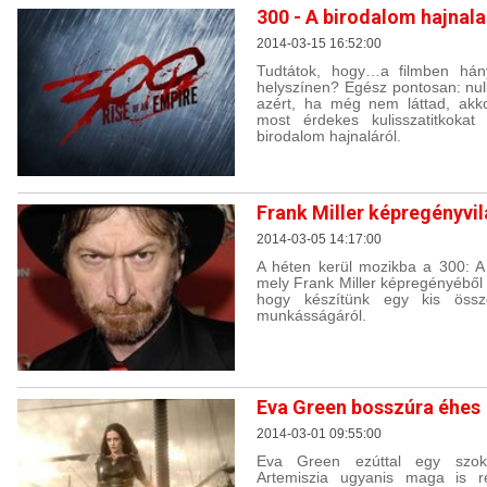
300 - A birodalom hajnala
2014-03-15 16:52:00
Tudtátok, hogy…a filmben hány 
helyszínen? Egész pontosan: null
azért, ha még nem láttad, akko
most érdekes kulisszatitkok
birodalom hajnaláról.
Frank Miller képregényvi
2014-03-05 14:17:00
A héten kerül mozikba a 300: A 
mely Frank Miller képregényéből 
hogy készítünk egy kis össze
munkásságáról.
Eva Green bosszúra éhes
2014-03-01 09:55:00
Eva Green ezúttal egy szoka
Artemiszia ugyanis maga is r