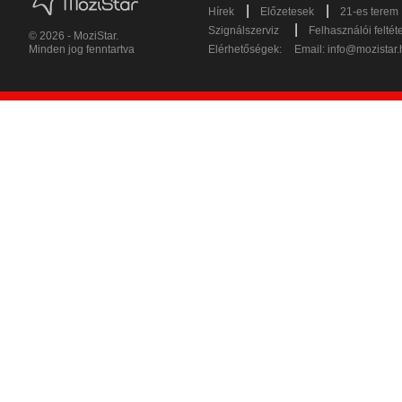
|
|
Hírek
Előzetesek
21-es terem
|
Szignálszerviz
Felhasználói feltét
© 2026 - MoziStar.
Minden jog fenntartva
Elérhetőségek:
Email:
info@mozistar.