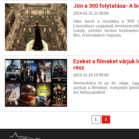
Jön a 300 folytatása- A b
2014-01-31 11:50:00
Idén kerül a mozikba a 300 na
Leionidasz csapatait lemészárolt
másik, szintén fontos történelm
film, A birodalom hajnala.
Ezeket a filmeket várjuk 
rész
2013-11-18 13:50:00
Nemsokára itt az év vége, úgy
azokat a filmeket, melyeket jele
évi felhozatalból.
1
2