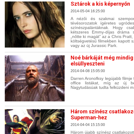
Sztárok a kis képernyőn
2014-05-04 16:25:00
A nézői és szakmai szempont
tévésorozatok ígéretes ugróde
színészpalántáknak. Hogy csa
kétszeres Emmy-díjas dráma s
„nőtte ki magát” az a Chris Pratt
költségvetésű filmekben kapott s
vagy az új Jurassic Park.
Noé bárkáját még mindig 
elsüllyeszteni
2014-04-08 15:05:00
Darren Aronofksy legújabb filmje 
office listákat, míg az új 
Nagytudásúak tudta felküzdeni ma
Három színész csatlakozo
Superman-hez
2014-04-04 15:15:00
Három újabb színész csatlakozo