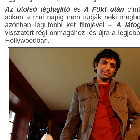
Az utolsó léghajlító
és
A Föld után
című
sokan a mai napig nem tudják neki megbo
azonban legutóbbi két filmjével –
A láto
visszatért régi önmagához, és újra a legjob
Hollywoodban.