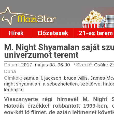
Hírek
Előzetesek
21-es terem
M. Night Shyamalan saját sz
univerzumot teremt
Dátum:
2017. május 08. 06:30
Szerző:
Csákó Z
Duna
Címkék
:
samuel l. jackson
,
bruce willis
,
James Mc
night shyamalan
,
a sebezhetetlen
,
széttörve
,
hato
léghajlító
Visszanyerte régi hírnevét M. Night 
Hatodik érzékkel robbantott 1999-ben, 
egy-két jó filmet, de aztán lejtmenet követ