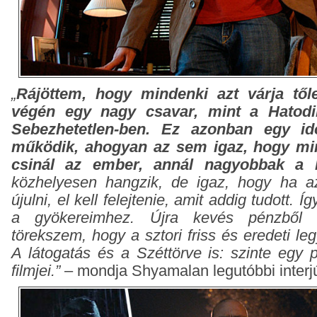
„
Rájöttem, hogy mindenki azt várja től
végén egy nagy csavar, mint a Hatodi
Sebezhetetlen-ben. Ez azonban egy 
működik, ahogyan az sem igaz, hogy min
csinál az ember, annál nagyobbak a l
közhelyesen hangzik, de igaz, hogy ha 
újulni, el kell felejtenie, amit addig tudott. Í
a gyökereimhez. Újra kevés pénzből f
törekszem, hogy a sztori friss és eredeti l
A látogatás és a Széttörve is: szinte egy
filmjei.”
– mondja Shyamalan legutóbbi interj