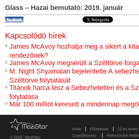
Glass – Hazai bemutató: 2019. január
Kapcsolódó hírek
James McAvoy hozhatja meg a sikert a kita
rendezőnek?
James McAvoy megsérült a Széttörve forg
M. Night Shyamalan bejelentette A sebezhe
Széttörve folytatását
Titánok harca lesz a Sebezhetetlen és a Sz
folytatása
Már 100 milliót keresett a mindennap megöl
|
|
Hírek
Előzetesek
21-es terem
|
Szignálszerviz
Felhasználói feltét
© 2026 - MoziStar.