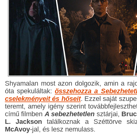
Shyamalan most azon dolgozik, amin a ra
óta spekuláltak:
összehozza a Sebezhetetl
cselekményeit és hőseit
. Ezzel saját szup
teremt, amely igény szerint továbbfejleszth
című filmben
A sebezhetetlen
sztárjai,
Bruc
L. Jackson
találkoznak a Széttörve skiz
McAvoy
-jal, és lesz nemulass.