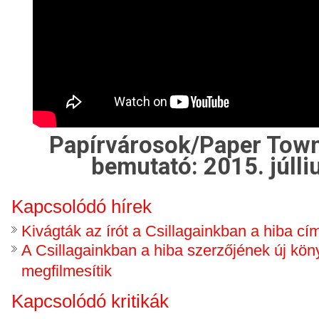
Papírvárosok/Paper Town
bemutató: 2015. júlli
Kapcsolódó hírek
Kivágták az írót a Csillagainkban a hiba cím
A Csillagainkban a hiba szerzőjének új köny
megfilmesítik
Kapcsolódó kritikák