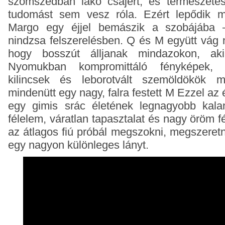
szomszédban lakó csajért, és természete
tudomást sem vesz róla. Ezért lepődik m
Margo egy éjjel bemászik a szobájába 
nindzsa felszerelésben. Q és M együtt vág 
hogy bosszút álljanak mindazokon, aki
Nyomukban kompromittáló fényképek, v
kilincsek és leborotvált szemöldökök m
mindenütt egy nagy, falra festett M Ezzel az
egy gimis srác életének legnagyobb kala
félelem, váratlan tapasztalat és nagy öröm fé
az átlagos fiú próbál megszokni, megszere
egy nagyon különleges lányt.