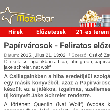
Hírek
Előzetesek
21-es terem
Papírvárosok - Feliratos előz
Dátum:
2015. július 21. 13:02
Szerző:
Csákó Zs
Címkék
:
csillagainkban a hiba
,
john green
,
papírv
jake schreier
,
nat wolff
A Csillagainkban a hiba eredetijéül szolg
egy másik könyvéből, azaz a Papírvároso
készült ez a játékos, izgalmas, szelleme
új könyvét Jake Schreier rendezte.
A történet: Quentin (Nat Wolff) óvodás 