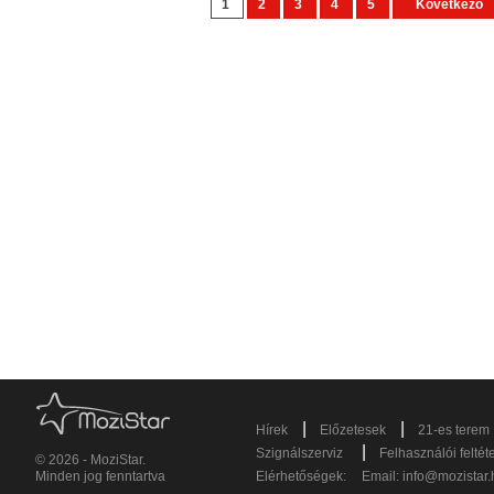
1
2
3
4
5
Következő
|
|
Hírek
Előzetesek
21-es terem
|
Szignálszerviz
Felhasználói feltét
© 2026 - MoziStar.
Minden jog fenntartva
Elérhetőségek:
Email:
info@mozistar.