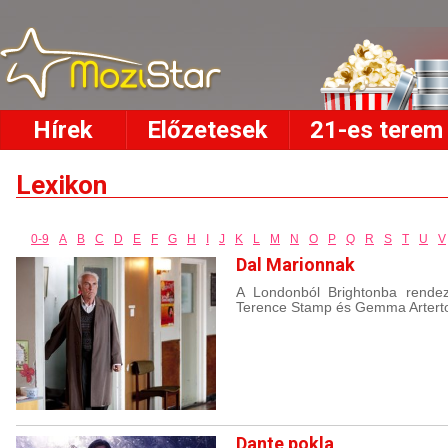
Hírek
Előzetesek
21-es terem
Lexikon
0-9
A
B
C
D
E
F
G
H
I
J
K
L
M
N
O
P
Q
R
S
T
U
V
Dal Marionnak
A Londonból Brightonba rendez
Terence Stamp és Gemma Arterto
Dante pokla