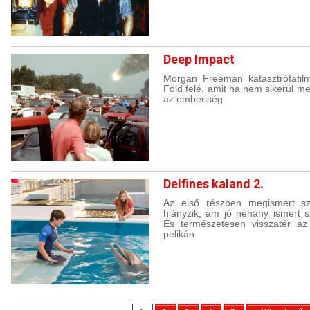
Deep Impact
Morgan Freeman katasztrófafilm
Föld felé, amit ha nem sikerül m
az emberiség.
Delfines kaland 2.
Az első részben megismert sz
hiányzik, ám jó néhány ismert s
És természetesen visszatér az 
pelikán