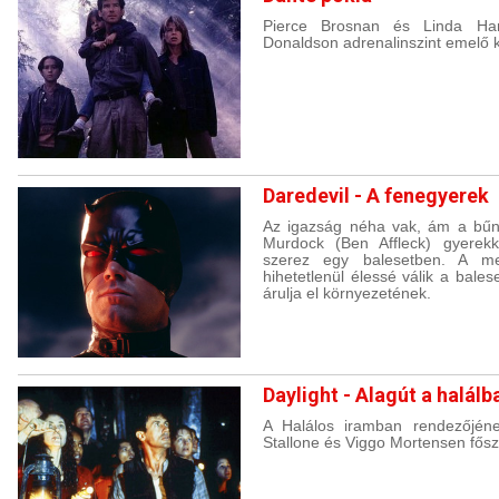
Pierce Brosnan és Linda Ham
Donaldson adrenalinszint emelő k
Daredevil - A fenegyerek
Az igazság néha vak, ám a bűn
Murdock (Ben Affleck) gyerek
szerez egy balesetben. A me
hihetetlenül élessé válik a bale
árulja el környezetének.
Daylight - Alagút a halálb
A Halálos iramban rendezőjének
Stallone és Viggo Mortensen fősz