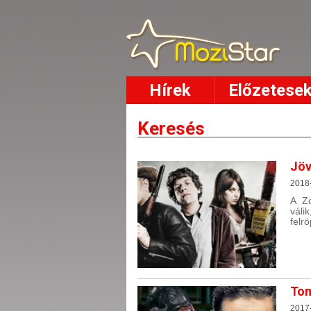
Hírek
Előzetese
Keresés
Jöv
2018
A Z
válik
felr
Tom
2017-