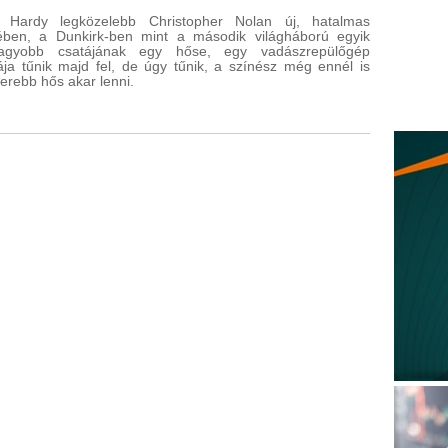
 Hardy legközelebb Christopher Nolan új, hatalmas
jében, a Dunkirk-ben mint a második világháború egyik
nagyobb csatájának egy hőse, egy vadászrepülőgép
tája tűnik majd fel, de úgy tűnik, a színész még ennél is
erebb hős akar lenni.