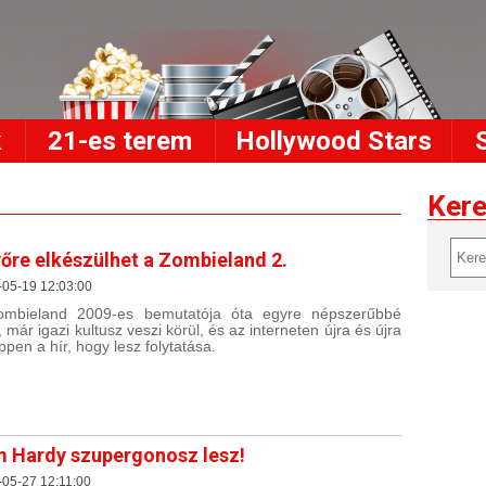
k
21-es terem
Hollywood Stars
Ker
őre elkészülhet a Zombieland 2.
-05-19 12:03:00
ombieland 2009-es bemutatója óta egyre népszerűbbé
, már igazi kultusz veszi körül, és az interneten újra és újra
öppen a hír, hogy lesz folytatása.
 Hardy szupergonosz lesz!
05-27 12:11:00