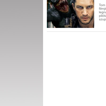
Tom
film
leg
piló
szup