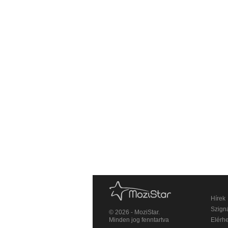
Hírek
Szigná
© 2026 - MoziStar.
Minden jog fenntartva
Elérh