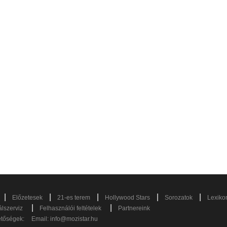
|
|
|
|
|
Előzetesek
21-es terem
Hollywood Stars
Sorozatok
Lexiko
|
|
lszerviz
Felhasználói feltételek
Partnereink
etőségek:
Email:
info@mozistar.hu