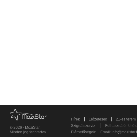
|
|
Hírek
Előzetesek
21-es terem
|
Szignálszerviz
Felhasználói feltét
© 2026 - MoziStar.
Minden jog fenntartva
Elérhetőségek:
Email:
info@mozistar.