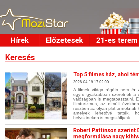
Hírek
Előzetesek
21-es terem
Keresés
Top 5 filmes ház, ahol té
2026-04-19 17:02:00
A filmek világa régóta nem ér v
egyre gyakrabban szeretnék a v
valóságban is megtapasztalni. E
filmturizmus, az elmúlt években
részben az olyan platformoknak 
amelyek lehetővé tették, h
helyszíneken is megszálljunk.
Robert Pattinson szerint
megformálása nagy kihívá