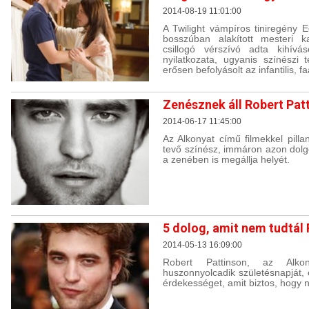
2014-08-19 11:01:00
A Twilight vámpíros tiniregény 
bosszúban alakított mesteri k
csillogó vérszívó adta kihívá
nyilatkozata, ugyanis színészi 
erősen befolyásolt az infantilis, f
Zenésznek áll Robert Pat
2014-06-17 11:45:00
Az Alkonyat című filmekkel pillan
tevő színész, immáron azon dolg
a zenében is megállja helyét.
5 dolog, amit nem tudtál 
2014-05-13 16:09:00
Robert Pattinson, az Alko
huszonnyolcadik születésnapját, 
érdekességet, amit biztos, hogy 