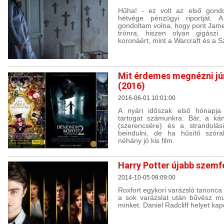
Hűha! - ez volt az első gond
hétvége pénzügyi riportját.
gondoltam volna, hogy pont James
trónra, hiszen olyan gigászi
koronáért, mint a Warcraft és a 
Mit érdemes megnézni jú
(2016)
2016-06-01 10:01:00
A nyári időszak első hónapja 
tartogat számunkra. Bár, a ká
(szerencsére) és a strandolá
beindulni, de ha hűsítő szór
néhány jó kis film.
Harry Potter újabb szemf
2014-10-05 09:09:00
Roxfort egykori varázsló tanonca 
a sok varázslat után bűvész m
minket. Daniel Radcliff helyet ka