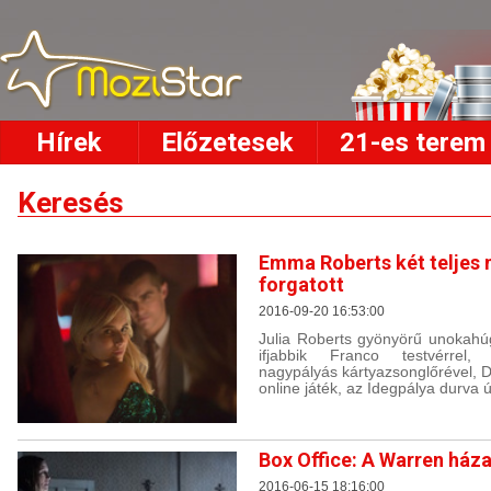
Hírek
Előzetesek
21-es terem
Keresés
Emma Roberts két teljes 
forgatott
2016-09-20 16:53:00
Julia Roberts gyönyörű unokahú
ifjabbik Franco testvérrel,
nagypályás kártyazsonglőrével, 
online játék, az Idegpálya durva 
Box Office: A Warren háza
2016-06-15 18:16:00