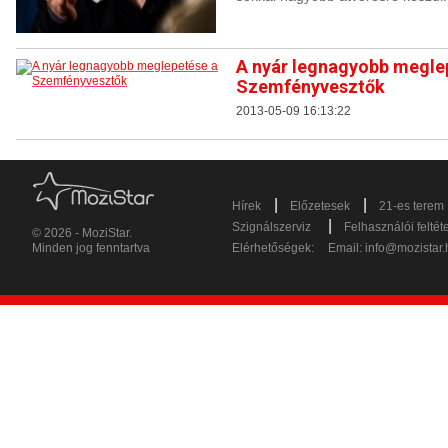
A nyár legnagyobb megle
Szemfényvesztők
2013-05-09 16:13:22
|
|
Hírek
Előzetesek
21-es terem
|
Szignálszerviz
Felhasználói feltét
© 2026 - MoziStar.
Minden jog fenntartva
Elérhetőségek:
Email:
info@mozistar.