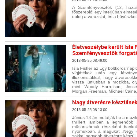
A Szemfényvesztők (12, hazai 
főszereplői egy interjúban elmesé
dolog a varázslat, és a bűvészked
Életveszélybe került Isla 
Szemfényvesztők forgat
2013-05-25 08:49:00
Isla Fisher az Egy boltkóros napl
vígjátékok után egy látványo
illuzionistákkal, nagy átverésekke
vissza júniusban a mozikba, ol
mint Woody Harrelson, Jesse
Morgan Freeman, Michael Caine, 
Nagy átverésre készülne
2013-05-25 08:13:00
Június 13-án mutatják be a mozi
thrillert, amiben a legmenőbb i
műsorszámuk részeként bankot
nyomukban, a magukat „Négy l
sokkal nagyobb átverésre készül.