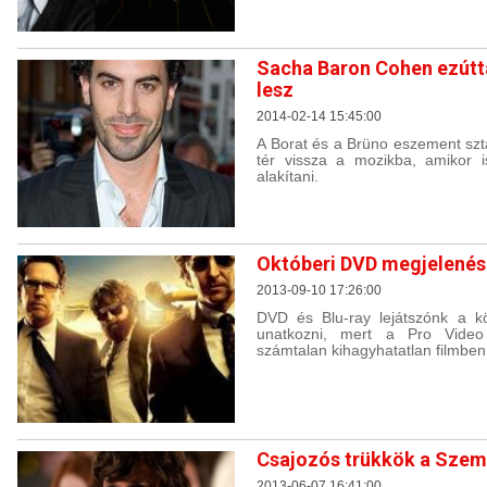
Sacha Baron Cohen ezútta
lesz
2014-02-14 15:45:00
A Borat és a Brüno eszement szt
tér vissza a mozikba, amikor is
alakítani.
Októberi DVD megjelené
2013-09-10 17:26:00
DVD és Blu-ray lejátszónk a 
unatkozni, mert a Pro Video 
számtalan kihagyhatatlan filmben
Csajozós trükkök a Szem
2013-06-07 16:41:00