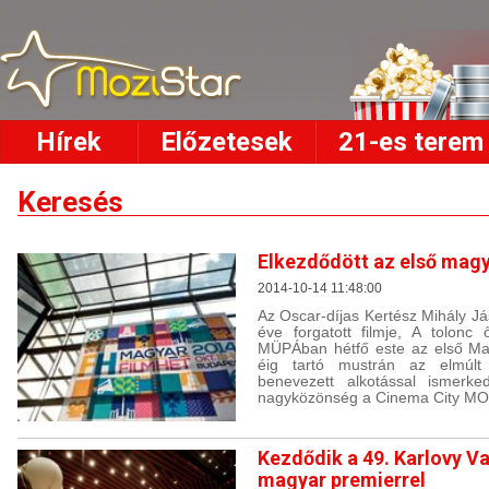
Hírek
Előzetesek
21-es terem
Keresés
Elkezdődött az első magy
2014-10-14 11:48:00
Az Oscar-díjas Kertész Mihály Já
éve forgatott filmje, A tolonc
MÜPÁban hétfő este az első Mag
éig tartó mustrán az elmúlt
benevezett alkotással ismer
nagyközönség a Cinema City MO
Kezdődik a 49. Karlovy Va
magyar premierrel