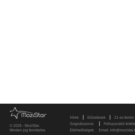
|
|
Hírek
Előzetesek
21-es terem
|
Szignálszerviz
Felhasználói feltét
© 2026 - MoziStar.
Minden jog fenntartva
Elérhetőségek:
Email:
info@mozistar.