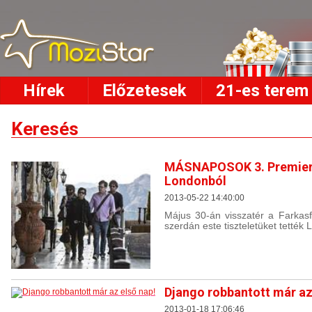
Hírek
Előzetesek
21-es terem
Keresés
MÁSNAPOSOK 3. Premier 
Londonból
2013-05-22 14:40:00
Május 30-án visszatér a Farkasf
szerdán este tiszteletüket tették
Django robbantott már az
2013-01-18 17:06:46