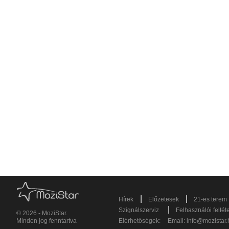
|
|
Hírek
Előzetesek
21-es terem
|
Szignálszerviz
Felhasználói feltét
© 2026 - MoziStar.
Minden jog fenntartva
Elérhetőségek:
Email:
info@mozistar.