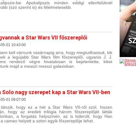
alipszis-be: Apokalipszis minden eddigi ellenfelüknél
obb (szó szerint is) és félelmetesebb.
vannak a Star Wars VII főszereplői
-05-01 10:43:00
em kell várnunk vasárnapig arra, hogy megtudhassuk, kik
nek a legújabb Star Wars film főszereplői, ugyanis J. J.
ms rendező végre hivatalosan is bejelentette, kiket
atunk majd a messzi messzi galaxisban.
 Solo nagy szerepet kap a Star Wars VII-ben
-05-01 09:07:00
látszik, hogy ez a hét a Star Wars VII-ről szól, hiszen
án, hogy az eredeti trilógia három főszereplőjét látták
onban, a forgatás helyszínén, az is kiderült, hogy Han
 a cameo helyett a sztori egyik főszereplője lehet.