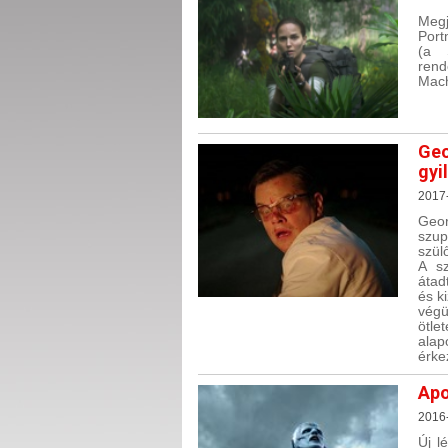
Megj
Port
(a S
rend
Mach
Geo
gyi
2017
Geor
szup
szülő
A sz
átad
és k
végü
ötle
alap
érke
Apo
2016
Új l