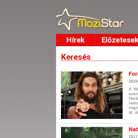
Hírek
Előzetese
Keresés
For
2019
A Wa
szer
Herb
rema
rögz
át, 
Nat
2017