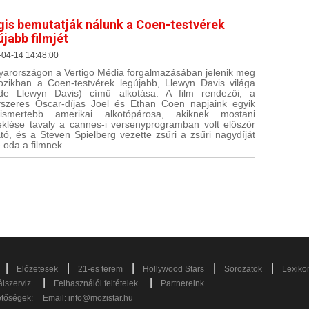
is bemutatják nálunk a Coen-testvérek
újabb filmjét
-04-14 14:48:00
arországon a Vertigo Média forgalmazásában jelenik meg
zikban a Coen-testvérek legújabb, Llewyn Davis világa
ide Llewyn Davis) című alkotása. A film rendezői, a
szeres Oscar-díjas Joel és Ethan Coen napjaink egyik
elismertebb amerikai alkotópárosa, akiknek mostani
klése tavaly a cannes-i versenyprogramban volt először
ató, és a Steven Spielberg vezette zsűri a zsűri nagydíját
e oda a filmnek.
|
|
|
|
|
Előzetesek
21-es terem
Hollywood Stars
Sorozatok
Lexiko
|
|
lszerviz
Felhasználói feltételek
Partnereink
etőségek:
Email:
info@mozistar.hu