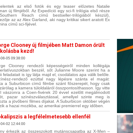
elentek az első fotók és egy teaser előzetes Natalie
man új filmjéből. Az Expedíció egy sci-fi trilógia első része
outhern Reach című bestseller-trilógiából készül),
ezője az az Alex Garland, aki nagy kritikai sikert aratott Ex
ina című sci-fijével.
rge Clooney új filmjében Matt Damon őrült
lkolásba kezd!
-08-05 09:38:00
ge Clooney rendezői képességeiről minden kollégája
erlatívuszokban beszél, sőt Julianne Moore szerint ha a
i feladatait is így látja majd el, csodálatos apa válik belőle.
ínész-rendező ezúttal nagy lépésre szánta el magát:
ta a Suburbicon című filmbe szánt főszerepét, hogy csak
izárólag a kamera túloldaláról összpontosíthasson. Így vitte
l vászonra a Coen-fivérek 20 évvel ezelőtt megálmodott
tét, pazar színészválasztással, amellyel szinte meg is
ozta a jövőbeni filmes díjakat. A Suburbicon október végén
zik a hazai mozikba, az amerikai premierrel egy időben.
kalipszis a legfélelmetesebb ellenfél
-04-02 12:44:00
ény érkezik az összeszokott mutánscsapatba az X-Men –