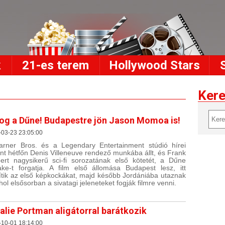
k
21-es terem
Hollywood Stars
Ker
og a Dűne! Budapestre jön Jason Momoa is!
-03-23 23:05:00
rner Bros. és a Legendary Entertainment stúdió hírei
int hétfőn Denis Villeneuve rendező munkába állt, és Frank
ert nagysikerű sci-fi sorozatának első kötetét, a Dűne
ke-t forgatja. A film első állomása Budapest lesz, itt
ítik az első képkockákat, majd később Jordániába utaznak
ahol elsősorban a sivatagi jeleneteket fogják filmre venni.
alie Portman aligátorral barátkozik
-10-01 18:14:00