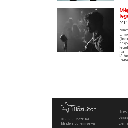
Még
leg
2014
Magy
a mo
(Ins
négy
leg
reme
láth
ítélt
Hírek
Szigná
© 2026 - MoziStar.
Minden jog fenntartva
Elérh