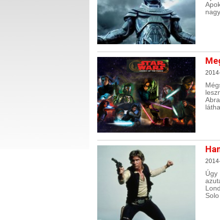
Apok
nagy
Meg
2014
Mégs
lesz
Abra
láth
Han
2014
Úgy 
azut
Lond
Solo