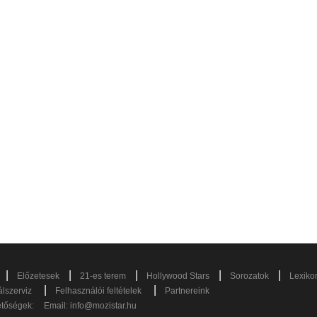
|
|
|
|
|
Előzetesek
21-es terem
Hollywood Stars
Sorozatok
Lexiko
|
|
lszerviz
Felhasználói feltételek
Partnereink
etőségek:
Email:
info@mozistar.hu