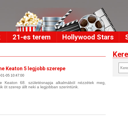
k
21-es terem
Hollywood Stars
Ker
ne Keaton 5 legjobb szerepe
-01-05 10:47:00
e Keaton 68. születésnapja alkalmából nézzétek meg,
ik öt szerep állt neki a legjobban szerintünk.