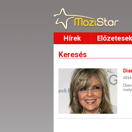
Hírek
Előzetese
Keresés
Dia
2014
Dian
mely