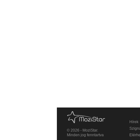
Hírek
Szigná
© 2026 - MoziStar.
Minden jog fenntartva
Elérh