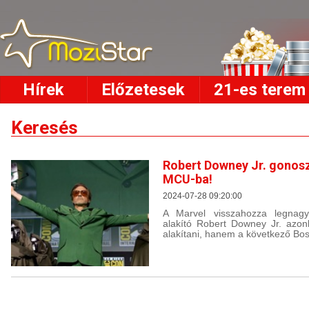
Hírek
Előzetesek
21-es terem
Keresés
Robert Downey Jr. gonosz
MCU-ba!
2024-07-28 09:20:00
A Marvel visszahozza legnagy
alakító Robert Downey Jr. azon
alakítani, hanem a következő Boss