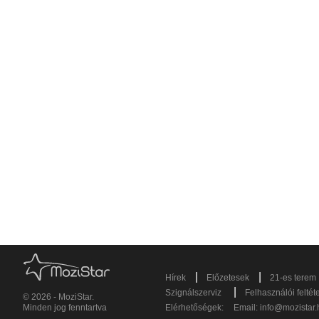
|
|
Hírek
Előzetesek
21-es terem
|
Szignálszerviz
Felhasználói feltét
© 2026 - MoziStar.
Minden jog fenntartva
Elérhetőségek:
Email:
info@mozistar.