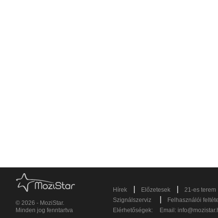
|
|
Hírek
Előzetesek
21-es terem
|
Szignálszerviz
Felhasználói feltét
© 2026 - MoziStar.
Minden jog fenntartva
Elérhetőségek:
Email:
info@mozistar.