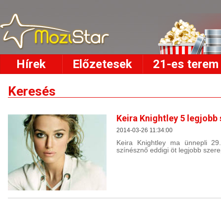
Hírek
Előzetesek
21-es terem
Keresés
Keira Knightley 5 legjobb
2014-03-26 11:34:00
Keira Knightley ma ünnepli 29.
színésznő eddigi öt legjobb szer