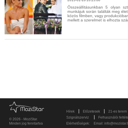
Összeállításunkban 5 olyan szt
munkájuk során találták meg élet
közös filmben, vagy produkcióban
mellett a szerelmet is elhozta sz
|
|
Hírek
Előzetesek
21-es terem
|
Szignálszerviz
Felhasználói feltét
© 2026 - MoziStar.
Minden jog fenntartva
Elérhetőségek:
Email:
info@mozistar.