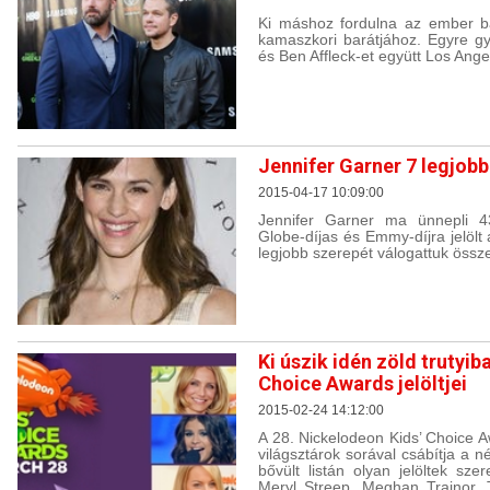
Ki máshoz fordulna az ember b
kamaszkori barátjához. Egyre g
és Ben Affleck-et együtt Los Ang
Jennifer Garner 7 legjob
2015-04-17 10:09:00
Jennifer Garner ma ünnepli 43
Globe-díjas és Emmy-díjra jelölt
legjobb szerepét válogattuk össz
Ki úszik idén zöld trutyib
Choice Awards jelöltjei
2015-02-24 14:12:00
A 28. Nickelodeon Kids’ Choice A
világsztárok sorával csábítja a 
bővült listán olyan jelöltek sze
Meryl Streep, Meghan Trainor, 