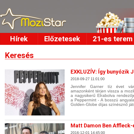
Hírek
Előzetesek
21-es terem
Keresés
EXKLUZÍV: Így bunyózik J
2018-09-27 11:01:00
Jennifer Garner tíz évet vá
amazonként térjen vissza a mozi
a nagysikerű Elrabolva rendezőj
a Peppermint - A bosszú angyala
Golden-Globe díjas színésznő ját
Matt Damon Ben Affleck-e
2016-12-01 14:45:00