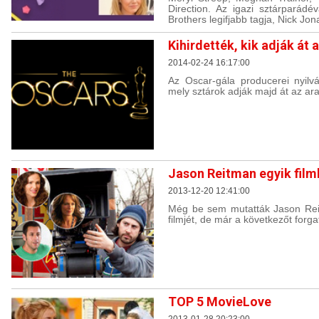
Direction. Az igazi sztárparádé
Brothers legifjabb tagja, Nick Jon
Kihirdették, kik adják át 
2014-02-24 16:17:00
Az Oscar-gála producerei nyilv
mely sztárok adják majd át az ar
Jason Reitman egyik film
2013-12-20 12:41:00
Még be sem mutatták Jason Rei
filmjét, de már a következőt forgat
TOP 5 MovieLove
2013-01-28 20:23:00