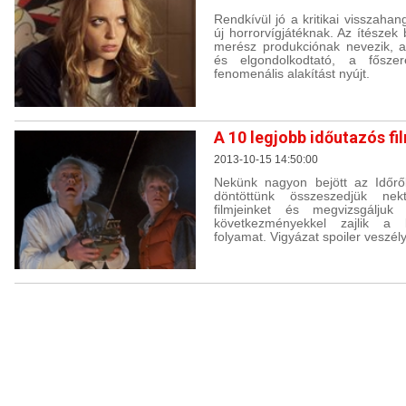
Rendkívül jó a kritikai visszaha
új horrorvígjátéknak. Az ítészek
merész produkciónak nevezik, a
és elgondolkodtató, a fősze
fenomenális alakítást nyújt.
A 10 legjobb időutazós fi
2013-10-15 14:50:00
Nekünk nagyon bejött az Időről
döntöttünk összeszedjük ne
filmjeinket és megvizsgálju
következményekkel zajlik a 
folyamat. Vigyázat spoiler veszély