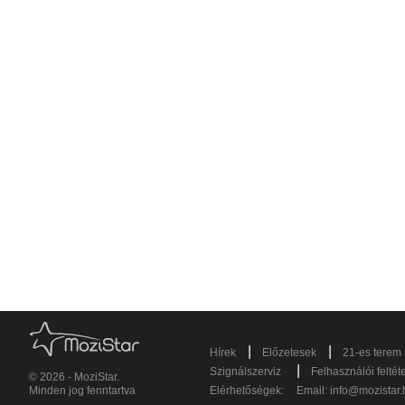
|
|
Hírek
Előzetesek
21-es terem
|
Szignálszerviz
Felhasználói feltét
© 2026 - MoziStar.
Minden jog fenntartva
Elérhetőségek:
Email:
info@mozistar.