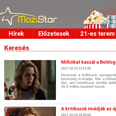
Hírek
Előzetesek
21-es terem
Keresés
Milliókat kaszál a Boldog
2017-10-23 12:41:00
Nemcsak a kritikusok rajonganak
közönség is imádja. Már a költsé
film, ami mindössze ötmillió doll
26,5 milliós bevételt hozott.
A kritikusok imádják az ú
2017-10-19 19:35:00