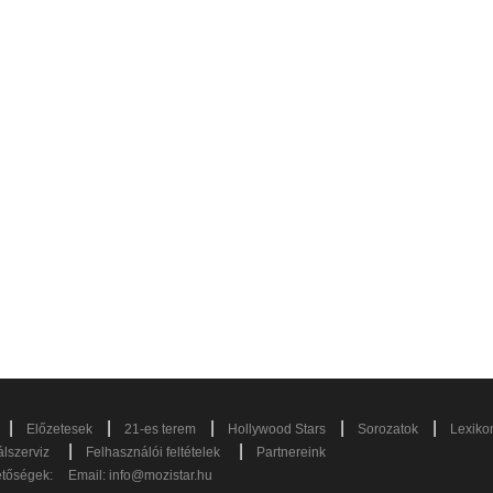
|
|
|
|
|
Előzetesek
21-es terem
Hollywood Stars
Sorozatok
Lexiko
|
|
lszerviz
Felhasználói feltételek
Partnereink
etőségek:
Email:
info@mozistar.hu