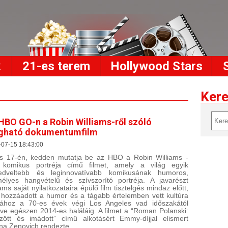
k
21-es terem
Hollywood Stars
Ker
HBO GO-n a Robin Williams-ről szóló
gható dokumentumfilm
-07-15 18:43:00
us 17-én, kedden mutatja be az HBO a Robin Williams -
 komikus portréja című filmet, amely a világ egyik
kedveltebb és leginnovatívabb komikusának humoros,
élyes hangvételű és szívszorító portréja. A javarészt
iams saját nyilatkozataira épülő film tisztelgés mindaz előtt,
 hozzáadott a humor és a tágabb értelemben vett kultúra
gához a 70-es évek végi Los Angeles vad időszakától
ve egészen 2014-es haláláig. A filmet a “Roman Polanski:
zött és imádott” című alkotásért Emmy-díjjal elismert
na Zenovich rendezte.