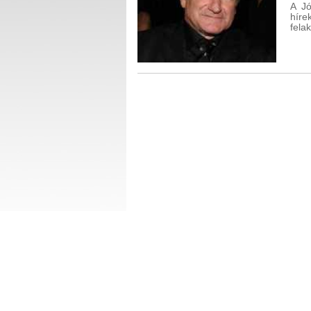
A Jó
híre
fela