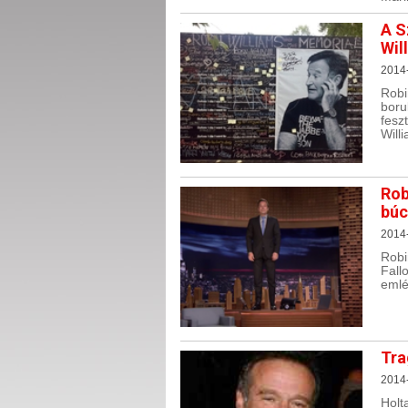
A S
Wil
2014
Robi
boru
fesz
Will
Rob
búc
2014
Robi
Fall
emlé
Tra
2014
Holt