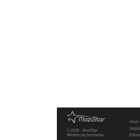
Hírek
Szigná
© 2026 - MoziStar.
Minden jog fenntartva
Elérh