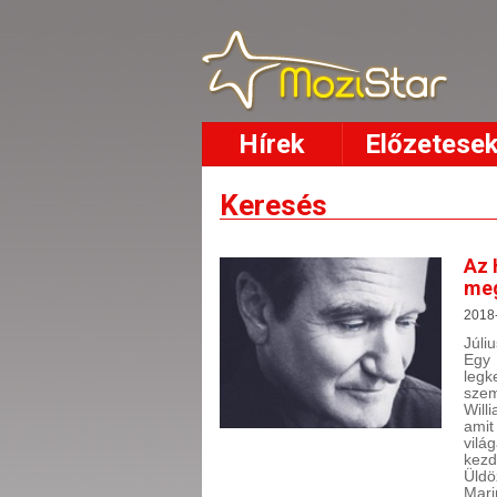
Hírek
Előzetese
Keresés
Az 
me
2018
Júli
Egy
leg
szem
Will
amit
vilá
kezd
Üldö
Mari