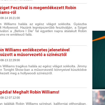
ziget Fesztivál is megemlékezett Robin
liams-ről
-08-14 16:21:00
n Williams halála az egész világot sokkolta. Gyászba
lt Hollywood. Hazánk legnépszerűbb fesztiválján, a Sziget
tiválon a „Before I Die” fal egyetlen napra átalakult Robin
iams-re emlékező fallá.
in Williams emlékezetes jelenetével
súzott a műsorvezető a színésztől
-08-13 22:29:00
n Williams tragikus halála az egész világot sokkolta. Jimmy
on Tonight Show-ban a műsorvezető könnyeivel küszködve
kezett meg a hollywoodi színészről.
gédia! Meghalt Robin Williams!
-08-12 07:12:00
an találták Robin Williams színészt, kaliforniai otthonában.