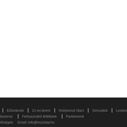
|
|
|
|
|
Előzetesek
21-es terem
Hollywood Stars
Sorozatok
Lexiko
|
|
lszerviz
Felhasználói feltételek
Partnereink
etőségek:
Email:
info@mozistar.hu