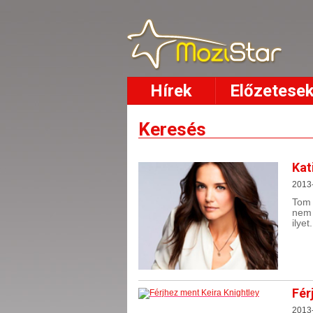
Hírek
Előzetese
Keresés
Kat
2013
Tom 
nem s
ilyet.
Fér
2013