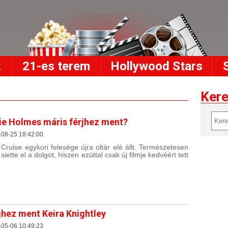
k
21-es terem
Hollywood Stars
Ker
ie Holmes máris férjhez ment?
-08-25 18:42:00
Cruise egykori felesége újra oltár elé állt. Természetesen
iette el a dolgot, hiszen ezúttal csak új filmje kedvéért tett
jhez ment Keira Knightley
-05-06 10:49:23