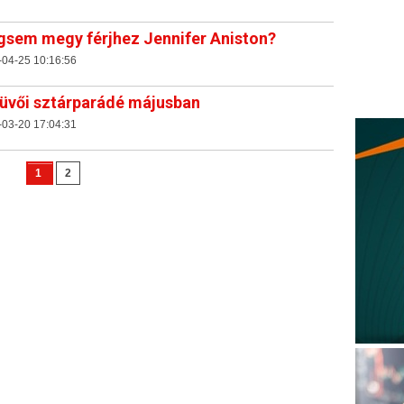
sem megy férjhez Jennifer Aniston?
-04-25 10:16:56
üvői sztárparádé májusban
-03-20 17:04:31
1
2