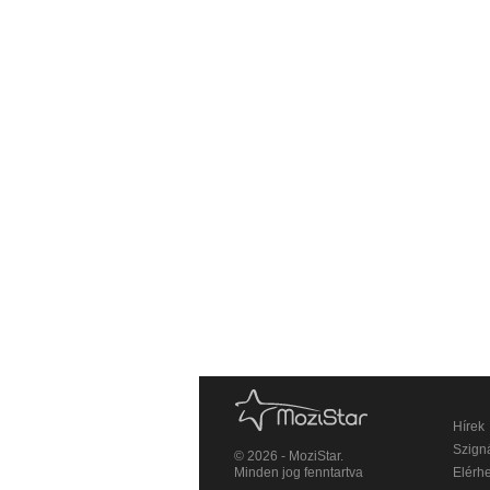
Hírek
Szigná
© 2026 - MoziStar.
Minden jog fenntartva
Elérh