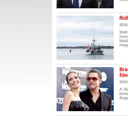
Rid
2016
Matt
öss
kit
megr
Bra
főn
2015
A fé
köve
Angel