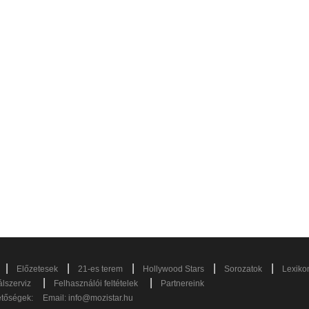
|
|
|
|
|
Előzetesek
21-es terem
Hollywood Stars
Sorozatok
Lexiko
|
|
lszerviz
Felhasználói feltételek
Partnereink
etőségek:
Email:
info@mozistar.hu