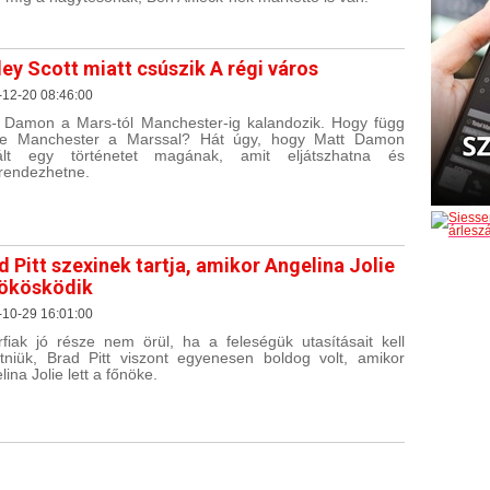
ley Scott miatt csúszik A régi város
-12-20 08:46:00
 Damon a Mars-tól Manchester-ig kalandozik. Hogy függ
ze Manchester a Marssal? Hát úgy, hogy Matt Damon
alált egy történetet magának, amit eljátszhatna és
endezhetne.
d Pitt szexinek tartja, amikor Angelina Jolie
ökösködik
-10-29 16:01:00
rfiak jó része nem örül, ha a feleségük utasításait kell
tniük, Brad Pitt viszont egyenesen boldog volt, amikor
ina Jolie lett a főnöke.