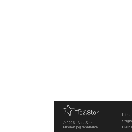
Hírek
Szigná
© 2026 - MoziStar.
Minden jog fenntartva
Elérh