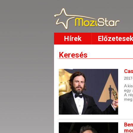
Hírek
Előzetese
Keresés
Cas
2017
A ki
egy 
A ré
meg 
Ben
mon