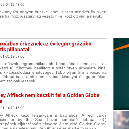
-02-04 17:48:00
eck-anyuka nagyon büszke lehet, hiszen mindkét fia sikert
rre halmoz. A sztárvilág vezető hírei közt ott van a nevük.
ruárban érkeznek az év legmegrázóbb
is pillanatai
-01-31 19:57:00
li időszak legromantikusabb hónapjában nem csak az
ikától túl fűtöttnek beállított A sötét ötven árnyalata kínál
s kikapcsolódási lehetőséget. Több olyan film is vászonra
l februárban, amit nem szabad kihagyni és garantáltan
hez szólóak lesznek.
ey Affleck nem készült fel a Golden Globe
ra
-01-14 13:15:00
y Affleck kezd felzárkózni a bátyjához: A régi város
nchester by the Sea, hazai bemutató: február 23.)
erepének eljátszásáért elnyerte élete első Golden Globe-
t, míg a nagytesónak, Ben Affleck-nek márkettő is van.