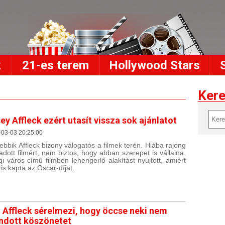
k
21-es terem
Hollywood Stars
Ker
ey Affleck ezért utasít vissza sok ajánlatot
-03-03 20:25:00
sebbik Affleck bizony válogatós a filmek terén. Hiába rajong
adott filmért, nem biztos, hogy abban szerepet is vállalna.
gi város című filmben lehengerlő alakítást nyújtott, amiért
is kapta az Oscar-díjat.
 Affleck sérelmezi, hogy öccse neki nem
dott köszönetet