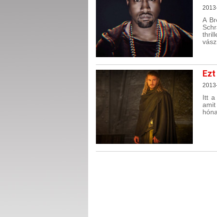
2013-
A Br
Schr
thri
vász
Ezt
2013-
Itt 
ami
hón