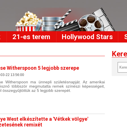
k
21-es terem
Hollywood Stars
Ker
se Witherspoon 5 legjobb szerepe
-03-22 13:56:00
e Witherspoon ma ünnepli születésnapját. Az amerikai
észnő többször megmutatta remek színészi képességeit,
l összegyűjtöttük az 5 legjobb szerepét.
ye West elkészítette a 'Vétkek völgye'
zetesének remixét