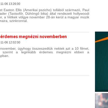
11-06 13:26:00
et Easton Ellis (Amerikai pszicho) tollából származó, Paul
ader (Taxisofőr, Dühöngő bika) által rendezett hollywoodi
ller, a Vétkek völgye november 28-án kerül a magyar mozik
naira, szinkronnal.
 érdemes megnézni novemberben
11-06 12:02:00
a november, úgyhogy összeszedtük nektek azt a 10 filmet,
t szerint a leginkább érdemes megnézni ebben a
apban.