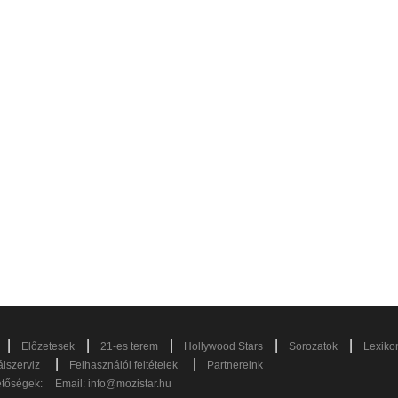
|
|
|
|
|
Előzetesek
21-es terem
Hollywood Stars
Sorozatok
Lexiko
|
|
lszerviz
Felhasználói feltételek
Partnereink
etőségek:
Email:
info@mozistar.hu