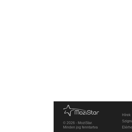
Hírek
Szigná
© 2026 - MoziStar.
Minden jog fenntartva
Elérh