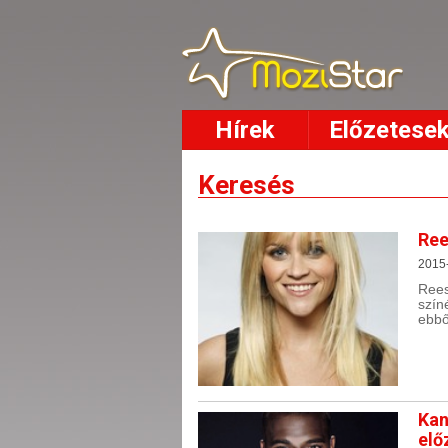
Hírek
Előzetese
Keresés
Ree
2015
Rees
szín
ebbő
Kan
elő