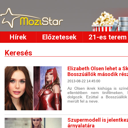
Hírek
Előzetesek
21-es terem
Keresés
Elizabeth Olsen lehet a S
Bosszúállók második rés
2013-08-22 14:45:00
Az Olsen ikrek kishúga is színé
ellentétben nem tinifilmeken
dolgozik. Ezúttal a Bosszúáll
merült fel a neve.
Szupermodell is jelentke
árnyalatára