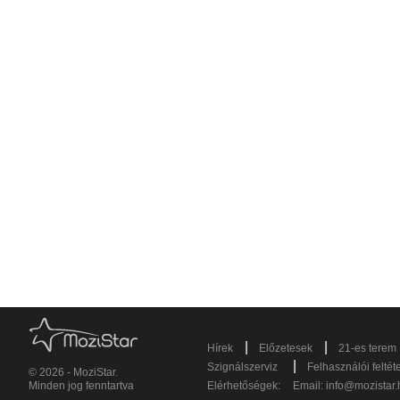
|
|
Hírek
Előzetesek
21-es terem
|
Szignálszerviz
Felhasználói feltét
© 2026 - MoziStar.
Minden jog fenntartva
Elérhetőségek:
Email:
info@mozistar.