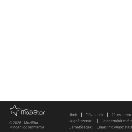
|
|
Hírek
Előzetesek
21-es terem
|
Szignálszerviz
Felhasználói feltét
© 2026 - MoziStar.
Minden jog fenntartva
Elérhetőségek:
Email:
info@mozistar.