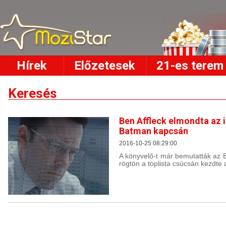
Hírek
Előzetesek
21-es terem
Keresés
Ben Affleck elmondta az 
Batman kapcsán
2016-10-25 08:29:00
A könyvelő-t már bemutatták az E
rögtön a toplista csúcsán kezdte a