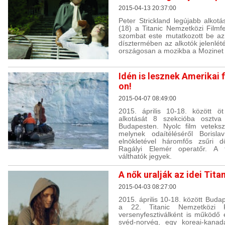
2015-04-13 20:37:00
Peter Strickland legújabb alko
(18) a Titanic Nemzetközi Filmfe
szombat este mutatkozott be az
dísztermében az alkotók jelenlété
országosan a mozikba a Mozinet
Idén is lesznek Amerikai 
on!
2015-04-07 08:49:00
2015. április 10-18. között 
alkotását 8 szekcióba osztva
Budapesten. Nyolc film vetekszi
melynek odaítéléséről Borislav
elnökletével háromfős zsűri 
Ragályi Elemér operatőr. A f
válthatók jegyek.
A nők uralják az idei Titan
2015-04-03 08:27:00
2015. április 10-18. között Buda
a 22. Titanic Nemzetközi F
versenyfesztiválként is működő
svéd-norvég, egy koreai-kanad