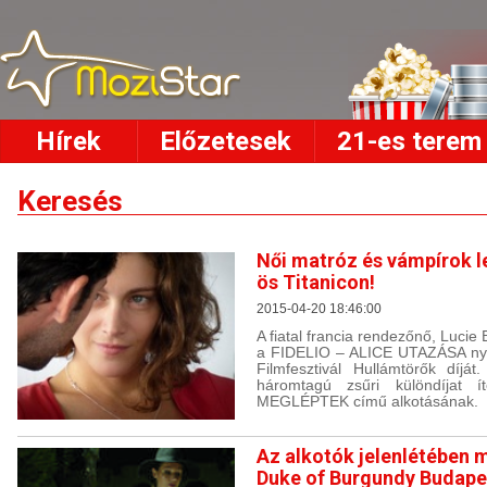
Hírek
Előzetesek
21-es terem
Keresés
Női matróz és vámpírok l
ös Titanicon!
2015-04-20 18:46:00
A fiatal francia rendezőnő, Lucie 
a FIDELIO – ALICE UTAZÁSA nyer
Filmfesztivál Hullámtörők díját
háromtagú zsűri különdíjat í
MEGLÉPTEK című alkotásának.
Az alkotók jelenlétében 
Duke of Burgundy Budape