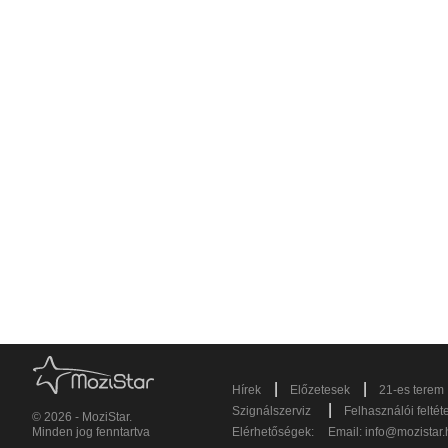
|
|
Hírek
Előzetesek
21-es terem
|
Szignálszerviz
Felhasználói feltét
© 2026 - MoziStar.
Minden jog fenntartva
Elérhetőségek:
Email:
info@mozistar.