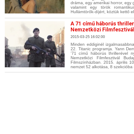
dráma, egy amerikai horror, egy g
valamint egy török romantiku
Hullámtörők-díjért, köztük kettő e
A 71 című háborús thriller 
Nemzetközi Filmfesztivá
2015-03-25 16:02:00
Minden eddiginél izgalmasabbna
22. Titanic programja. Yann Dem
’71 című háborús thrillerével ny
Nemzetközi Filmfesztivál Bud
Filmszínházban. 2015. április 10
nemzet 52 alkotása, 8 szekcióba 