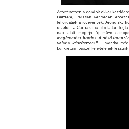
A történetben a gondok akkor kezdődn
Bardem
) váratlan vendégek érkeznek
felforgatják a jövevények. Aronofsky h
érzelem a Carrie című film láttán fogta
nap alatt megírja új műve szinop
meglepetést hordoz. A néző intenzív
valaha készítettem.”
– mondta még
konkrétum, ősszel kénytelenek leszünk 