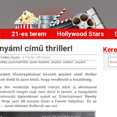
k
21-es terem
Hollywood Stars
nyám! című thriller!
Ker
:
Csákó Zsuzsi
Forrás: UIP-Duna
ofsky
,
pszichothriller
,
javier bardem
,
anyám!
,
mother!
,
anyám!
rdem főszereplésével készült anyám! című thriller
ok derül ki azon kívül, hogy rendkívüli a feszültség.
 film rendezője legutóbb interjút adott új alkotásával
örténetről megint csak nem derül ki semmi, a hangulatról
atmondó kijelentéssel nyitott az Entertainment Weekly
filmje sem állt ennyire közel a Fekete hattyúhoz. Ez az
 – ismét lélektani thrillerről van szó.