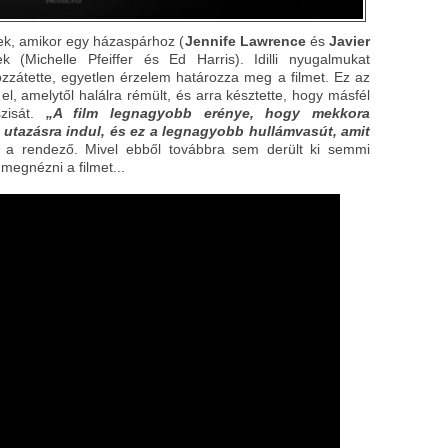
ek, amikor egy házaspárhoz (
Jennife Lawrence
és
Javier
 (Michelle Pfeiffer és Ed Harris). Idilli nyugalmukat
ozzátette, egyetlen érzelem határozza meg a filmet. Ez az
 el, amelytől halálra rémült, és arra késztette, hogy másfél
szisát.
„A film legnagyobb erénye, hogy mekkora
 utazásra indul, és ez a legnagyobb hullámvasút, amit
 a rendező.
Mivel ebből továbbra sem derült ki semmi
megnézni a filmet...