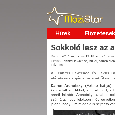
Hírek
Előzetese
Sokkoló lesz az a
Dátum:
2017. augusztus 19. 18:57
Szerző
Címkék
:
jennifer lawrence
,
thriller
,
darren aron
előzetes
A Jennifer Lawrence és Javier Ba
előzetese alapján a történetről nem s
Darren Aronofsky
(Fekete hattyú), a
kapcsolatban. Abból, amit elmond, a t
annál inkább. Aronofsky azzal a sok
számára, hogy lélekben még egyetlen 
jelenti, hogy – mint eddig is sejthető volt