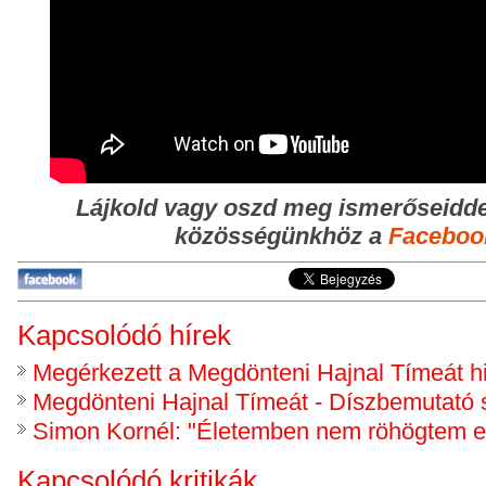
Lájkold vagy oszd meg ismerőseidde
közösségünkhöz a
Faceboo
Kapcsolódó hírek
Megérkezett a Megdönteni Hajnal Tímeát hi
Megdönteni Hajnal Tímeát - Díszbemutató 
Simon Kornél: "Életemben nem röhögtem en
Kapcsolódó kritikák