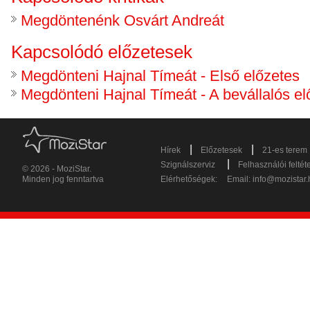
Megdöntenénk Osvárt Andreát
Kapcsolódó előzetesek
Megdönteni Hajnal Tímeát - Első előzetes
Megdönteni Hajnal Tímeát - A bevállalós el
|
|
Hírek
Előzetesek
21-es terem
|
Szignálszerviz
Felhasználói feltét
© 2026 - MoziStar.
Minden jog fenntartva
Elérhetőségek:
Email:
info@mozistar.