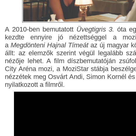
A 2010-ben bemutatott
Üvegtigris 3.
óta eg
kezdte ennyire jó nézettséggel a mozi
a
Megdönteni Hajnal Tímeát
az új magyar kö
állt: az elemzők szerint végül legalább sz
nézője lehet. A film díszbemutatóján
zsúfo
City Aréna mozi, a MoziStar stábja b
eszélge
nézzétek meg Osvárt Andi, Simon Kornél é
nyilatkozott a filmről.