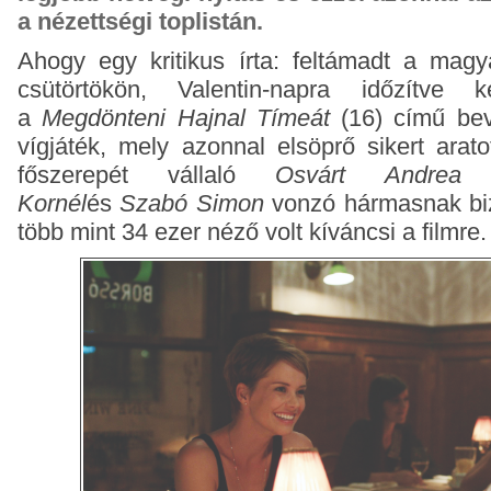
a nézettségi toplistán.
Ahogy egy kritikus írta: feltámadt a magy
csütörtökön, Valentin-napra időzítve
a
Megdönteni Hajnal Tímeát
(16) című bevá
vígjáték, mely azonnal elsöprő sikert arat
főszerepét vállaló
Osvárt Andrea
v
Kornél
és
Szabó Simon
vonzó hármasnak biz
több mint 34 ezer néző volt kíváncsi a filmre.