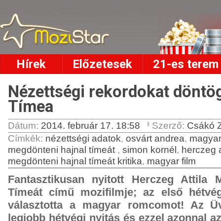
Hírek
Előzetesek
21-es terem
Nézettségi rekordokat döntög
Tímea
Dátum:
2014. február 17. 18:58
Szerző:
Csákó Z
Címkék
:
nézettségi adatok
,
osvárt andrea
,
magyar
megdönteni hajnal tímeát
,
simon kornél
,
herczeg a
megdönteni hajnal tímeát kritika
,
magyar film
Fantasztikusan nyitott Herczeg Attila 
Tímeát című mozifilmje; az első hétvé
választotta a magyar romcomot! Az Üv
legjobb hétvégi nyitás és ezzel azonnal az