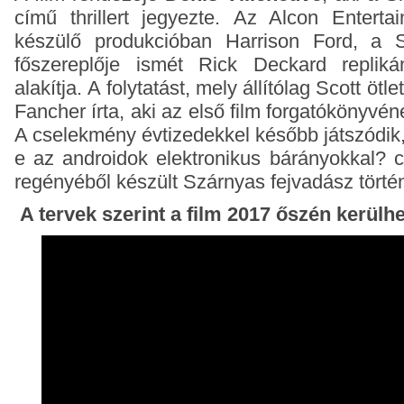
című thrillert jegyezte.
Az Alcon Entertai
készülő produkcióban Harrison Ford, a S
főszereplője ismét Rick Deckard repliká
alakítja.
A folytatást, mely állítólag Scott öt
Fancher írta, aki az első film forgatókönyvén
A cselekmény évtizedekkel később játszódik
e az androidok elektronikus bárányokkal? c
regényéből készült Szárnyas fejvadász törté
A tervek szerint a film 2017 őszén kerülh