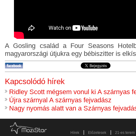
A Gosling család a Four Seasons Hotelb
magyarországi útjukra egy bébiszitter is elkís
Kapcsolódó hírek
Ridley Scott mégsem vonul ki A szárnyas f
Újra szárnyal A szárnyas fejvadász
Nagy nyomás alatt van a Szárnyas fejvadás
|
|
Hírek
Előzetesek
21-es terem