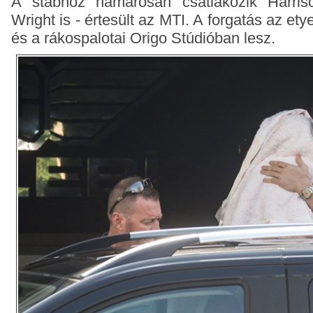
A stábhoz hamarosan csatlakozik Harri
Wright is - értesült az MTI.
A forgatás az ety
és a rákospalotai Origo Stúdióban lesz.