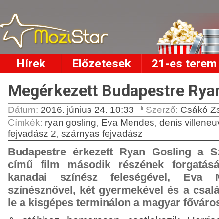
Hírek
Előzetesek
21-es terem
Megérkezett Budapestre Rya
Dátum:
2016. június 24. 10:33
Szerző:
Csákó Zs
Címkék
:
ryan gosling
,
Eva Mendes
,
denis villeneu
fejvadász 2
,
szárnyas fejvadász
Budapestre érkezett Ryan Gosling a S
című film második részének forgatás
kanadai színész feleségével, Eva 
színésznővel, két gyermekével és a család
le a kisgépes terminálon a magyar főváro