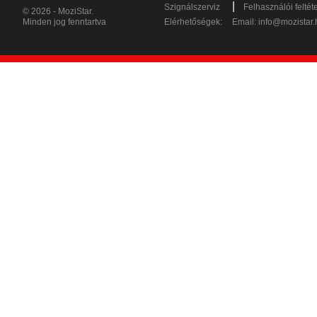
|
Szignálszerviz
Felhasználói feltét
© 2026 - MoziStar.
Minden jog fenntartva
Elérhetőségek:
Email:
info@mozistar.