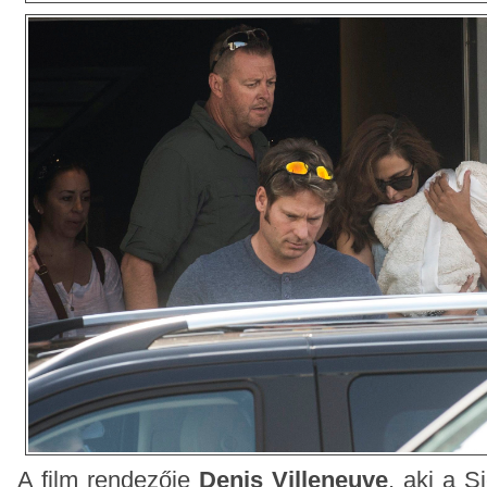
A film rendezője
Denis Villeneuve
, aki a S