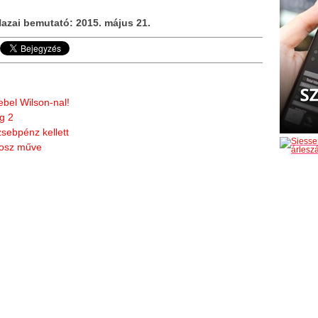
 Hazai bemutató: 2015. május 21.
ebel Wilson-nal!
g 2
zsebpénz kellett
nosz műve