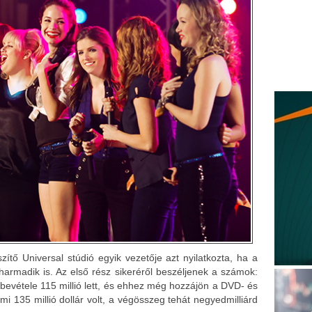
szítő Universal stúdió egyik vezetője azt nyilatkozta, ha a
z harmadik is. Az első rész sikeréről beszéljenek a számok:
szbevétele 115 millió lett, és ehhez még hozzájön a DVD- és
 135 millió dollár volt, a végösszeg tehát negyedmilliárd