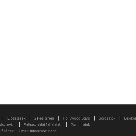
|
|
|
|
|
Előzetesek
21-es terem
Hollywood Stars
Sorozatok
Lexiko
|
|
lszerviz
Felhasználói feltételek
Partnereink
etőségek:
Email:
info@mozistar.hu