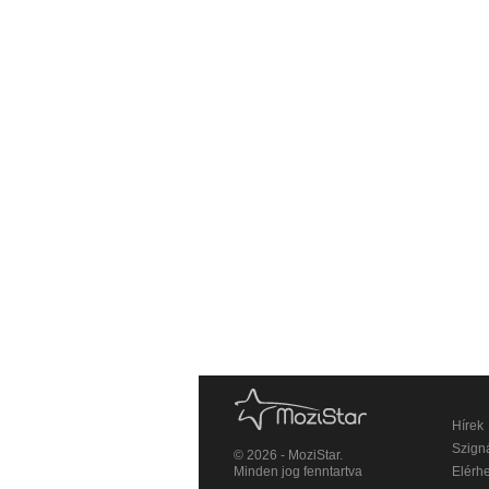
Hírek
Szigná
© 2026 - MoziStar.
Minden jog fenntartva
Elérh