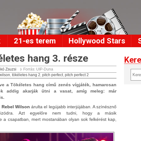
k
21-es terem
Hollywood Stars
életes hang 3. része
Ker
kó Zsuzsi
Forrás: UIP-Duna
wilson
,
tökéletes hang 2
,
pitch perfect
,
pitch perfect 2
éve a Tökéletes hang című zenés vígjáték, hamarosan
tók addig akarják ütni a vasat, amíg meleg: már
is.
ó
Rebel Wilson
árulta el legújabb interjújában. A színésznő
izódra. Azt egyelőre nem tudni, hogy a másik
-e a csapatban, mert mostanában olyan sok felkérést kap,