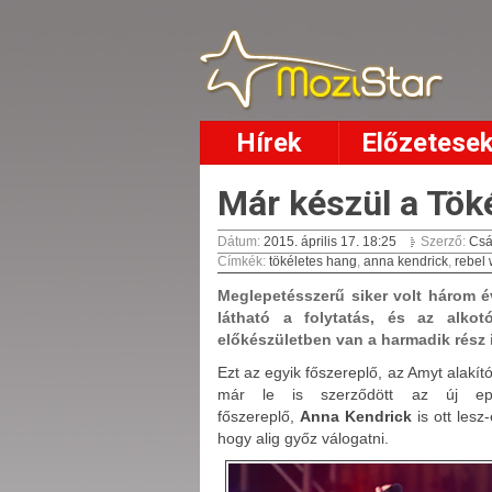
Hírek
Előzetese
Már készül a Tök
Dátum:
2015. április 17. 18:25
Szerző:
Csá
Címkék
:
tökéletes hang
,
anna kendrick
,
rebel 
Meglepetésszerű siker volt három 
látható a folytatás, és az alko
előkészületben van a harmadik rész 
Ezt az egyik főszereplő, az Amyt alakít
már le is szerződött az új ep
főszereplő,
Anna
Kendrick
is ott lesz
hogy alig győz válogatni.