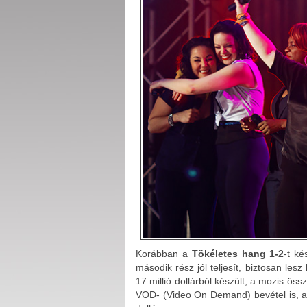
Korábban a
Tökéletes hang 1-2
-t ké
második rész jól teljesít, biztosan les
17 millió dollárból készült, a mozis ös
VOD- (Video On Demand) bevétel is, ami