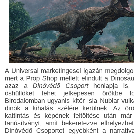
A Universal marketingesei igazán megdolgoz
mert a Prop Shop mellett elindult a Dinosau
azaz a
Dinóvédő Csoport
honlapja is, 
őshüllőket lehet jelképesen örökbe f
Birodalomban ugyanis kitör Isla Nublar vulk
dinók a kihalás szélére kerülnek. Az ör
kattintás és képének feltöltése után már
tanúsítványt, amit bekeretezve elhelyezhe
Dinóvédő Csoportot egyébként a narratíva 