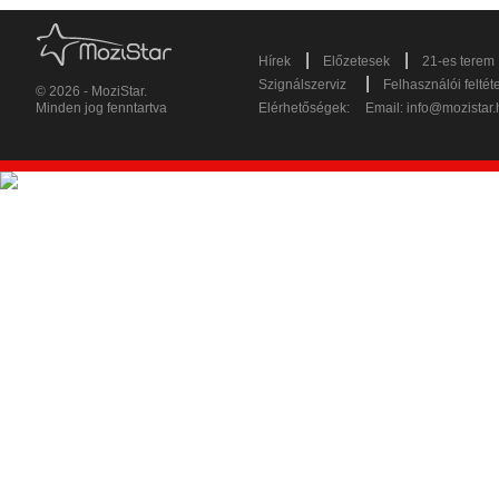
|
|
Hírek
Előzetesek
21-es terem
|
Szignálszerviz
Felhasználói feltét
© 2026 - MoziStar.
Minden jog fenntartva
Elérhetőségek:
Email:
info@mozistar.