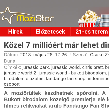
Hírek
Előzetesek
21-es terem
Közel 7 millióért már lehet di
Dátum:
2018. május 28. 17:26
Szerző:
Csákó Z
Duna
Címkék
:
jurassic park
,
jurassic world
,
chris pratt
,
b
jurassic world 2
,
jurassic world - bukott birodalom
,
birodalom előzetes
,
fandango fan shop
,
indominus
csoport
A moziőrültek kezdhetnek spórolni. A
Bukott birodalom közelgő premierje elé i
filmes relikviákat áruló Fandango Fan Sh