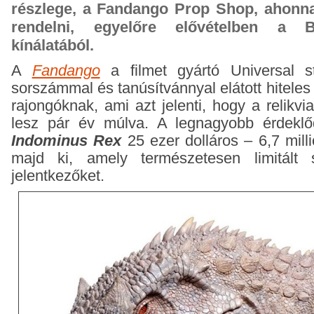
részlege, a Fandango Prop Shop, ahonnan
rendelni, egyelőre elővételben a B
kínálatából.
A
Fandango
a filmet gyártó Universal s
sorszámmal és tanúsítvánnyal elátott hiteles
rajongóknak, ami azt jelenti, hogy a relikv
lesz pár év múlva. A legnagyobb érdeklő
Indominus Rex
25 ezer dolláros – 6,7 millió
majd ki, amely természetesen limitált 
jelentkezőket.