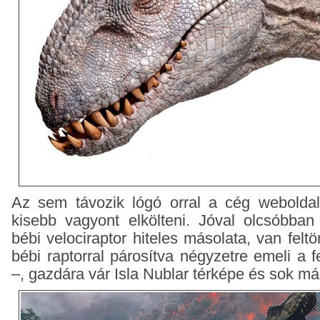
Az sem távozik lógó orral a cég weboldal
kisebb vagyont elkölteni. Jóval olcsóbban
bébi velociraptor hiteles másolata, van feltö
bébi raptorral párosítva négyzetre emeli a 
–, gazdára vár Isla Nublar térképe és sok m