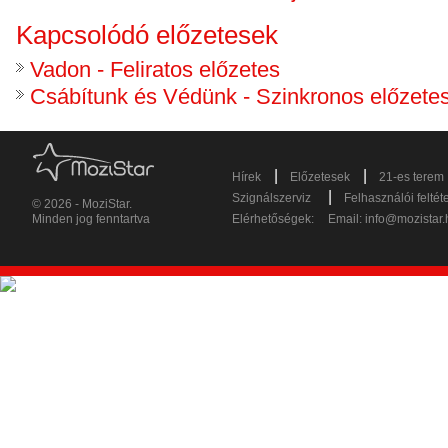
Kapcsolódó előzetesek
Vadon - Feliratos előzetes
Csábítunk és Védünk - Szinkronos előzete
|
|
Hírek
Előzetesek
21-es terem
|
Szignálszerviz
Felhasználói feltét
© 2026 - MoziStar.
Minden jog fenntartva
Elérhetőségek:
Email:
info@mozistar.