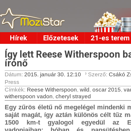
Hírek
Előzetesek
21-es terem
Így lett Reese Witherspoon b
írónő
Dátum:
2015. január 30. 12:10
Szerző:
Csákó Z
Press
Címkék
:
Reese Witherspoon
,
wild
,
oscar 2015
,
va
witherspoon vadon
,
cheryl strayed
Egy zűrös életű nő megelégel mindenki m
saját magát, így aztán különös célt tűz m
1500 km-t gyalogol egyedül az Eg
vadonjaiban: hóban és napsütésben