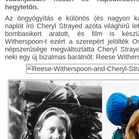
hegytetőn.
Az öngyógyítás e különös (és nagyon kal
naplót író Cheryl Strayed azóta világhírű l
bombasikert aratott, és film is kész
Witherspoon-t ezért a szerepért jelölték O
népszerűsége megváltoztatta Cheryl Straye
neki egy új bizalmas barátnőt: Reese Wither