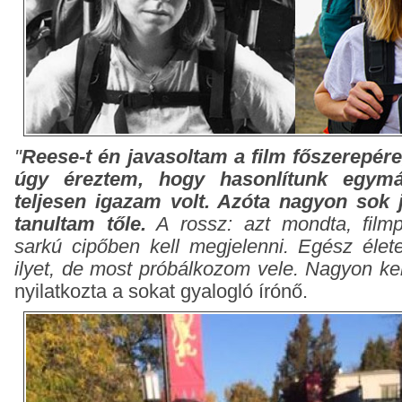
"
Reese-t én javasoltam a film főszerepér
úgy éreztem, hogy hasonlítunk egymás
teljesen igazam volt. Azóta nagyon sok 
tanultam tőle.
A rossz: azt mondta, film
sarkú cipőben kell megjelenni. Egész él
ilyet, de most próbálkozom vele. Nagyon kel
nyilatkozta a sokat gyalogló írónő.