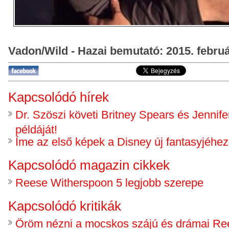
Vadon/Wild - Hazai bemutató: 2015. februá
Kapcsolódó hírek
Dr. Szöszi követi Britney Spears és Jennif
példáját!
Íme az első képek a Disney új fantasyjéhez
Kapcsolódó magazin cikkek
Reese Witherspoon 5 legjobb szerepe
Kapcsolódó kritikák
Öröm nézni a mocskos szájú és drámai Re