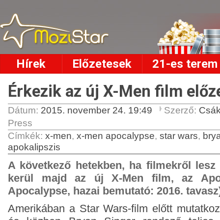
Hírek
Előzetesek
21-es terem
Érkezik az új X-Men film előz
Dátum:
2015. november 24. 19:49
Szerző:
Csák
Press
Címkék
:
x-men
,
x-men apocalypse
,
star wars
,
bry
apokalipszis
A következő hetekben, ha filmekről lesz
kerül majd az új X-Men film, az Apok
Apocalypse, hazai bemutató: 2016. tavasz)
Amerikában a Star Wars-film előtt mutatkoz