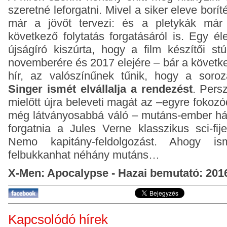
szeretné leforgatni. Mivel a siker eleve borí
már a jövőt tervezi: és a pletykák már 
következő folytatás forgatásáról is. Egy é
újságíró kiszúrta, hogy a film készítői stú
novemberére és 2017 elejére – bár a követke
hír, az valószínűnek tűnik, hogy a soro
Singer ismét elvállalja a rendezést
. Pers
mielőtt újra beleveti magát az –egyre fokoz
még látványosabbá váló – mutáns-ember háb
forgatnia a Jules Verne klasszikus sci-fij
Nemo kapitány-feldolgozást. Ahogy is
felbukkanhat néhány mutáns…
X-Men: Apocalypse - Hazai bemutató: 2016
Kapcsolódó hírek