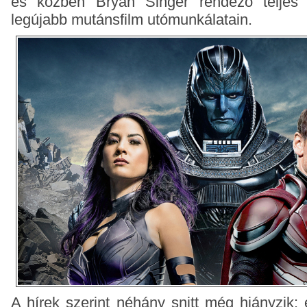
és közben Bryan Singer rendező teljes 
legújabb mutánsfilm utómunkálatain.
A hírek szerint néhány snitt még hiányzik: 