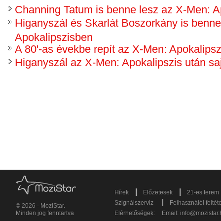
Channing Tatum is benne lesz az X-Men: A
Higanyszál és Skarlát Boszorkány is benne
Apokalipszisben
A 80'-as évekbe repít az X-Men: Apokalipsz
Higanyszál az X-Men: Apokalipszis után saj
|
|
Hírek
Előzetesek
21-es terem
|
Szignálszerviz
Felhasználói feltét
© 2026 - MoziStar.
Minden jog fenntartva
Elérhetőségek:
Email:
info@mozistar.