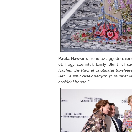
Paula Hawkins
írónő az aggódó rajong
őt, hogy szerintük Emily Blunt túl 
Rachel. De Rachel önutálatát tökélete
illeti...a sminkesek nagyon jó munkát 
csalódni benne.”