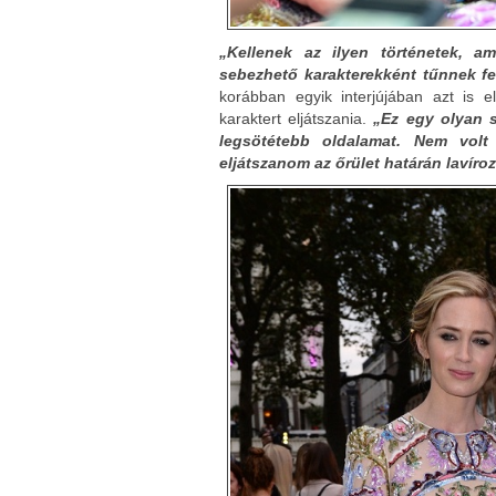
„Kellenek az ilyen történetek, a
sebezhető karakterekként tűnnek fe
korábban egyik interjújában azt is e
karaktert eljátszania.
„Ez egy olyan 
legsötétebb oldalamat. Nem volt
eljátszanom az őrület határán lavíroz