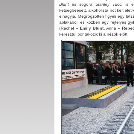
Blunt
és sógora
Stanley Tucci
is el
kétségbeesett, alkoholista nőt kelt életr
elhagyja. Megrögzötten figyeli egy láts
ablakából, és közben egy rejtélyes gy
(Rachel –
Emily Blunt
, Anna –
Rebe
keresztül bontakozik ki a nézők előtt.