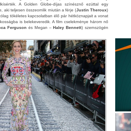
kísérték. A Golden Globe-díjas színésznő ezúttal egy
e, aki teljesen összeomlik miután a férje (
Justin Theroux
)
zólag tökéletes kapcsolatban élő pár hétköznapjait a vonat
ilkosságba is belekeveredik. A film cselekménye három nő
cca Ferguson
és Megan –
Haley Bennett
) szemszögén