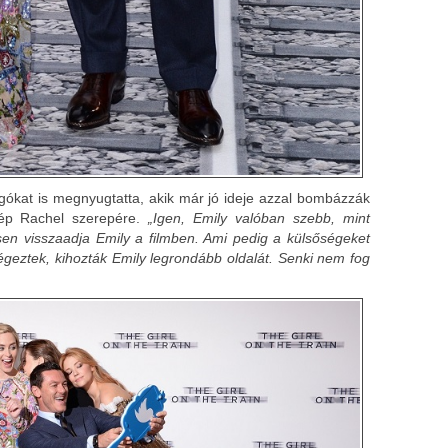
ókat is megnyugtatta, akik már jó ideje azzal bombázzák
szép Rachel szerepére.
„Igen, Emily valóban szebb, mint
sen visszaadja Emily a filmben. Ami pedig a külsőségeket
végeztek, kihozták Emily legrondább oldalát. Senki nem fog