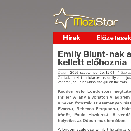
Hírek
Előzetese
Emily Blunt-nak a
kellett előhoznia
Dátum:
2016. szeptember 25. 11:04
Szerz
Címkék
:
mozi
,
film
,
luke evans
,
emily blunt
,
jus
vonaton
,
paula hawkins
,
the girl on the train
Kedden este Londonban megtartot
thriller, A lány a vonaton világprem
síneken fotózták az eseményen rész
Evans-t, Rebecca Ferguson-t, Haley
írónőt, Paula Hawkins-t. A vendé
helyeiket az Odeon mozitermében.
A londoni születésű Emily-t hatalmas o