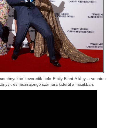
eseményekbe keveredik bele Emily Blunt A lány a vonaton
önyv-, és mozirajongó számára kiderül a mozikban.