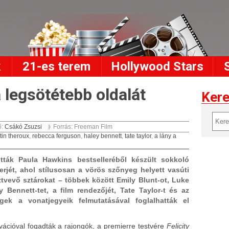
k
21-es terem
Hollywood Stars
 legsötétebb oldalát
Ker
ő:
Csákó Zsuzsi
Forrás: Freeman Film
tin theroux
,
rebecca ferguson
,
haley bennett
,
tate taylor
,
a lány a
ták Paula Hawkins bestselleréből készült sokkoló
ierjét, ahol stílusosan a vörös szőnyeg helyett vasúti
tvevő sztárokat – többek között Emily Blunt-ot, Luke
 Bennett-tet, a film rendezőjét, Tate Taylor-t és az
gek a vonatjegyeik felmutatásával foglalhatták el
vációval fogadták a rajongók, a premierre testvére
Felicity