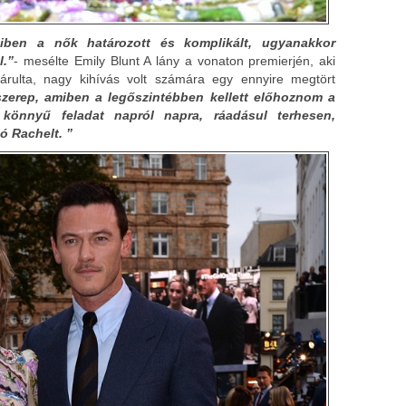
miben a nők határozott és komplikált, ugyanakkor
l.”
- mesélte Emily Blunt A lány a vonaton premierjén, aki
lárulta, nagy kihívás volt számára egy ennyire megtört
szerep, amiben a legőszintébben kellett előhoznom a
 könnyű feladat napról napra, ráadásul terhesen,
ó Rachelt. ”