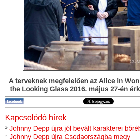
A terveknek megfelelően az Alice in Wo
the Looking Glass 2016. május 27-én ér
Kapcsolódó hírek
Johnny Depp újra jól bevált karakterei bőré
Johnny Depp újra Csodaországba megy