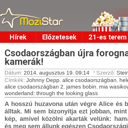
Hírek
Előzetesek
21-es terem
Csodaországban újra forogna
kamerák!
Dátum:
2014. augusztus 19. 09:14
Szerző:
Stei
Címkék
:
Johnny Depp
,
alice csodaországban
,
hel
alice csodaországban 2
,
james bobin
,
mia wasiko
wonderland: through the looking glass
A hosszú huzavona után végre Alice és b
álltak. Mi sem bizonyítja ezt jobban, mint
kép, amivel közölni akarták velünk: ham
és meg sem állunk egészen Csodaországi