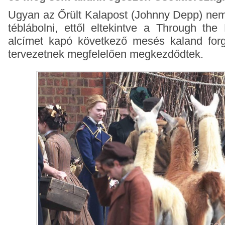
Ugyan az Őrült Kalapost (Johnny Depp) nem
téblábolni, ettől eltekintve a Through th
alcímet kapó következő mesés kaland forg
tervezetnek megfelelően megkezdődtek.