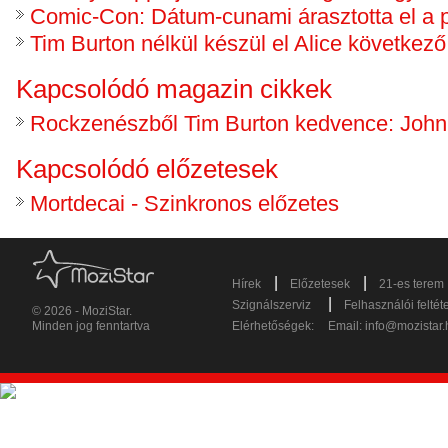
Comic-Con: Dátum-cunami árasztotta el a p
Tim Burton nélkül készül el Alice következ
Kapcsolódó magazin cikkek
Rockzenészből Tim Burton kedvence: Joh
Kapcsolódó előzetesek
Mortdecai - Szinkronos előzetes
|
|
Hírek
Előzetesek
21-es terem
|
Szignálszerviz
Felhasználói feltét
© 2026 - MoziStar.
Minden jog fenntartva
Elérhetőségek:
Email:
info@mozistar.