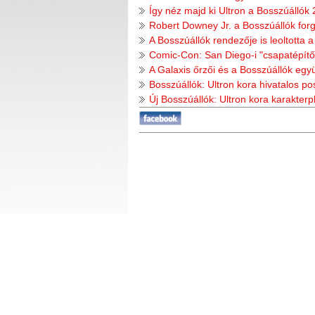
Így néz majd ki Ultron a Bosszúállók
Robert Downey Jr. a Bosszúállók forg
A Bosszúállók rendezője is leoltotta a
Comic-Con: San Diego-i "csapatépítőt
A Galaxis őrzői és a Bosszúállók egy
Bosszúállók: Ultron kora hivatalos po
Új Bosszúállók: Ultron kora karakterp