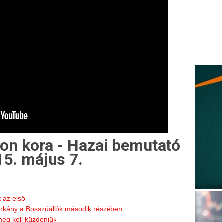
ron kora - Hazai bemutató
5. május 7.
t az első
zorkány a Bosszúállók második részében
 meg kell küzdeniük