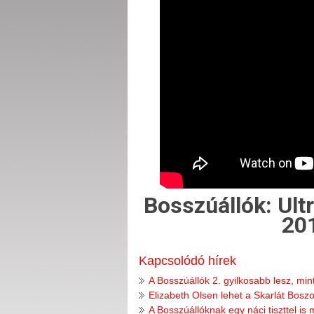
Bosszúállók: Ult
201
Kapcsolódó hírek
A Bosszúállók 2. gyilkosabb lesz, min
Elizabeth Olsen lehet a Skarlát Bos
A Bosszúállóknak egy náci tiszttel is