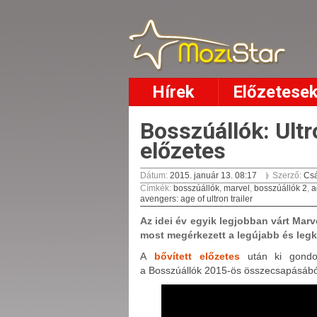
Hírek
Előzetese
Bosszúállók: Ultr
előzetes
Dátum:
2015. január 13. 08:17
Szerző:
Csá
Címkék
:
bosszúállók
,
marvel
,
bosszúállók 2
,
a
avengers: age of ultron trailer
Az idei év egyik legjobban várt Marv
most megérkezett a legújabb és legko
A
bővített előzetes
után ki gondol
a Bosszúállók 2015-ös összecsapásábó