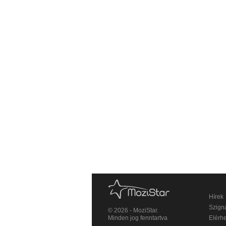
Hírek
Szigná
© 2026 - MoziStar.
Minden jog fenntartva
Elérh