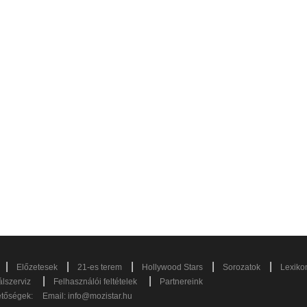
|
|
|
|
|
Előzetesek
21-es terem
Hollywood Stars
Sorozatok
Lexiko
|
|
lszerviz
Felhasználói feltételek
Partnereink
etőségek:
Email:
info@mozistar.hu