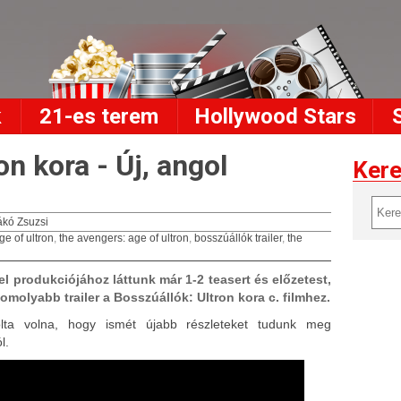
k
21-es terem
Hollywood Stars
on kora - Új, angol
Ker
kó Zsuzsi
ge of ultron
,
the avengers: age of ultron
,
bosszúállók trailer
,
the
el produkciójához láttunk már 1-2 teasert és előzetest,
molyabb trailer a Bosszúállók: Ultron kora c. filmhez.
ta volna, hogy ismét újabb részleteket tudunk meg
l.