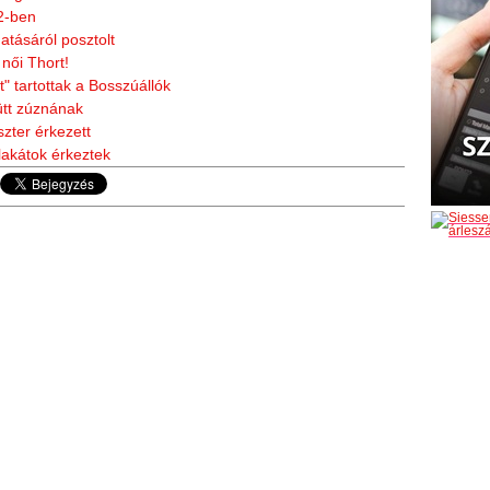
 2-ben
atásáról posztolt
 női Thort!
" tartottak a Bosszúállók
ütt zúznának
szter érkezett
lakátok érkeztek