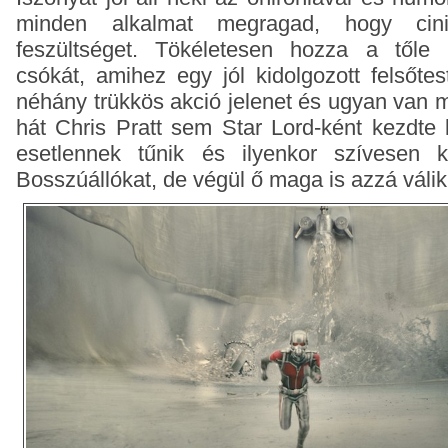
minden alkalmat megragad, hogy cin
feszültséget. Tökéletesen hozza a tőle 
csókát, amihez egy jól kidolgozott felsőte
néhány trükkös akció jelenet és ugyan van m
hát Chris Pratt sem Star Lord-ként kezdte k
esetlennek tűnik és ilyenkor szívesen 
Bosszúállókat, de végül ő maga is azzá válik