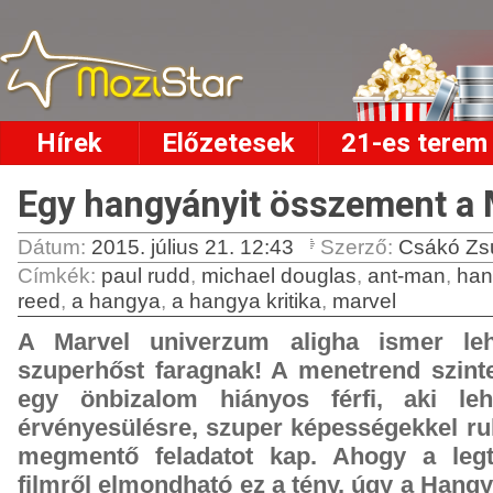
Hírek
Előzetesek
21-es terem
Egy hangyányit összement a 
Dátum:
2015. július 21. 12:43
Szerző:
Csákó Zs
Címkék
:
paul rudd
,
michael douglas
,
ant-man
,
han
reed
,
a hangya
,
a hangya kritika
,
marvel
A Marvel univerzum aligha ismer lehe
szuperhőst faragnak! A menetrend szint
egy önbizalom hiányos férfi, aki le
érvényesülésre, szuper képességekkel ruh
megmentő feladatot kap. Ahogy a leg
filmről elmondható ez a tény, úgy a Hangya