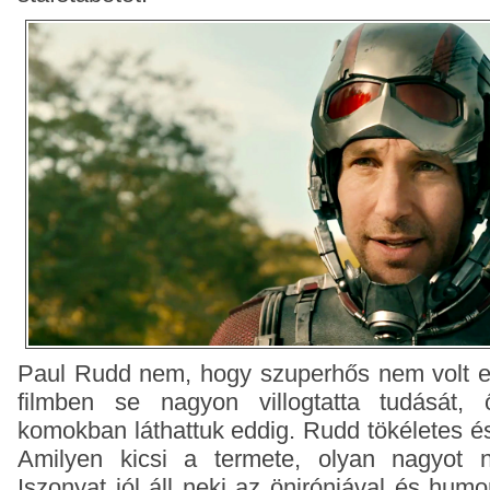
Paul Rudd nem, hogy szuperhős nem volt e
filmben se nagyon villogtatta tudását, 
komokban láthattuk eddig. Rudd tökéletes és
Amilyen kicsi a termete, olyan nagyot
Iszonyat jól áll neki az öniróniával és humor