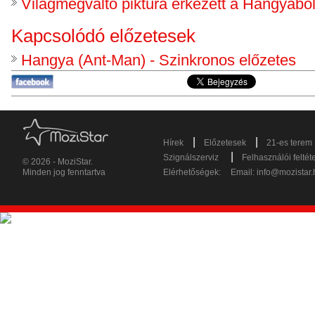
Világmegváltó piktúra érkezett a Hangyábó
Kapcsolódó előzetesek
Hangya (Ant-Man) - Szinkronos előzetes
|
|
Hírek
Előzetesek
21-es terem
|
Szignálszerviz
Felhasználói feltét
© 2026 - MoziStar.
Minden jog fenntartva
Elérhetőségek:
Email:
info@mozistar.