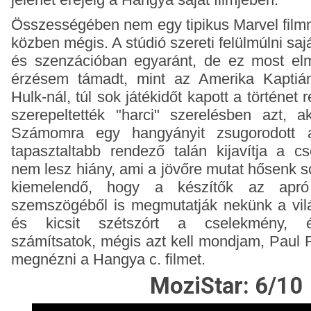
Összességében nem egy tipikus Marvel film
közben mégis. A stúdió szereti felülmúlni sa
és szenzációban egyaránt, de ez most elma
érzésem támadt, mint az Amerika Kaptián
Hulk-nál, túl sok játékidőt kapott a történet 
szerepeltették "harci" szerelésben azt, ak
Számomra egy hangyányit zsugorodott 
tapasztaltabb rendező talán kijavítja a c
nem lesz hiány, ami a jövőre mutat hősenk so
kiemelendő, hogy a készítők az apr
szemszögéből is megmutatják nekünk a vil
és kicsit szétszórt a cselekmény, 
számítsatok,
mégis azt kell mondjam, Paul 
megnézni a Hangya c. filmet.
MoziStar: 6/10