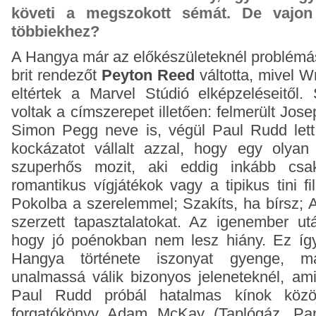
követi a megszokott sémát. De vajon 
többiekhez?
A Hangya már az előkészületeknél problémás
brit rendezőt
Peyton Reed
váltotta, mivel W
eltértek a Marvel Stúdió elképzeléseitől.
voltak a címszerepet illetően: felmerült
Josep
Simon Pegg neve is, végül
Paul Rudd lett
kockázatot vállalt azzal, hogy egy olyan
szuperhős mozit, aki eddig inkább csa
romantikus vígjátékok vagy a tipikus tini f
Pokolba a szerelemmel; Szakíts, ha bírsz; 
szerzett tapasztalatokat. Az igenember ut
hogy jó poénokban nem lesz hiány. Ez így
Hangya története iszonyat gyenge, má
unalmassá válik bizonyos jeleneteknél, am
Paul Rudd próbál hatalmas kínok közö
forgatókönyv Adam McKay (
Taplógáz, Pa