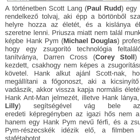
A történetben Scott Lang (
Paul Rudd
) egy
rendelkező tolvaj, aki épp a börtönből sz
helyre hozza az életét, és a kislánya é
szeretne lenni. Priusza miatt nem talál mun
képbe Hank Pym (
Michael Douglas
) profes
hogy egy zsugorító technológia feltalál
tanítványa, Darren Cross (
Corey Stoll
)
kezdett, csakhogy nem képes a zsugorításr
követel. Hank alkut ajánl Scott-nak, h
megállítani a főgonoszt, aki a kicsinyít
vadászik, akkor vissza kapja normális életé
Hank Ant-Man jelmezét, illetve Hank lánya
Lilly
) segítségével vág bele a
eredeti képregényben az igazi hős nem a 
hanem egy Hank Pym nevű férfi, és a zsu
Pym-részecskék idézik elő, a filmben
stafétabotot.