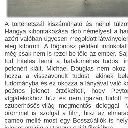
A történetszál kiszámítható és néhol túlzo
Hangya kibontakozása dob némelyest a ha
azért valóban ügyesen megoldott látványel
elég kiforrott. A főgonosz például indokola
még csak nem is rezel be tőle az ember. Sa
tud hiteles lenni a hataloméhes tudós, i
pofonért kiált. Michael Douglas nem okoz 
hozza a visszavonult tudóst, akinek bel
tudományba és ez okozza a lányával való ko
poénos jelenet érzékelteti, hogy Pey
vígjátékokhoz húz és nem igazán tudott m
szuperhősös-világ megmentős dologgal.
örömmel is szolgál a film, hisz az elmara
cameo mellé most egy Bosszúállók is helye
jelenet erejéig a Hangya saját filmjében.