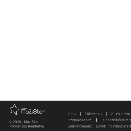
|
|
Hírek
Előzetesek
21-es terem
|
Szignálszerviz
Felhasználói feltét
© 2026 - MoziStar.
Minden jog fenntartva
Elérhetőségek:
Email:
info@mozistar.