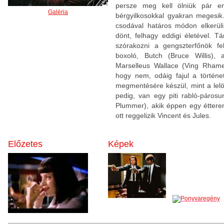
persze meg kell ölniük pár e
Galéria
bérgyilkosokkal gyakran megesik.
csodával határos módon elkerüli,
dönt, felhagy eddigi életével. Tá
szórakozni a gengszterfőnök fe
boxoló, Butch (Bruce Willis), 
Marselleus Wallace (Ving Rhame
hogy nem, odáig fajul a történ
megmentésére készül, mint a lelö
pedig, van egy piti rabló-páro
Plummer), akik éppen egy éttere
ott reggelizik Vincent és Jules.
Előzetes
Képek