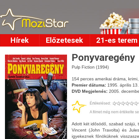
Hírek
Előzetesek
21-es terem
Ponyvaregény
Pulp Fiction (1994)
154 perces amerikai dráma, krimi, t
Premier dátuma:
1995. április 13.
DVD Megjelenés:
2005. decembe
Értékelésed:
A filmet még nem értékelte se
Adott két idősödő, szabad szájú, 
Vincent (John Travolta) és Jule
igyekeznek főnöküknek visszasze