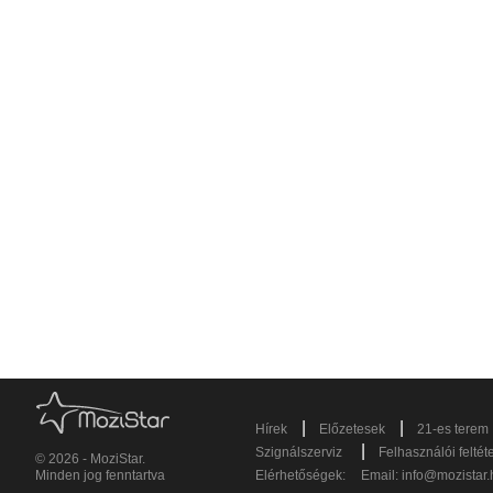
|
|
Hírek
Előzetesek
21-es terem
|
Szignálszerviz
Felhasználói feltét
© 2026 - MoziStar.
Minden jog fenntartva
Elérhetőségek:
Email:
info@mozistar.