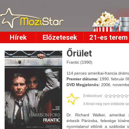
Hírek
Előzetesek
21-es terem
Őrület
Frantic (1990)
114 perces amerikai-francia dráma, 
Premier dátuma:
1990. február 0
DVD Megjelenés:
2006. novembe
Értékelésed:
A filmet még nem értékelte se
Dr. Richard Walker, amerikai
érkezik Párizsba, felesége kísér
nyomtalanul eltűnik a szállodai 