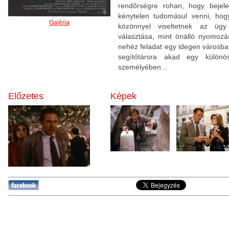
rendőrségre rohan, hogy bejel
kénytelen tudomásul venni, hogy
Galéria
közönnyel viseltetnek az ü
választása, mint önálló nyomoz
nehéz feladat egy idegen városb
segítőtársra akad egy különö
személyében...
Előzetes
Képek