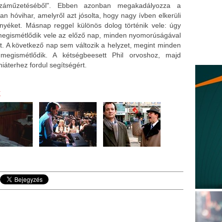
záműzetéséből". Ebben azonban megakadályozza a
lan hóvihar, amelyről azt jósolta, hogy nagy ívben elkerüli
nyéket. Másnap reggel különös dolog történik vele: úgy
megismétlődik vele az előző nap, minden nyomorúságával
t. A következő nap sem változik a helyzet, megint minden
 megismétlődik. A kétségbeesett Phil orvoshoz, majd
hiáterhez fordul segítségért.
k