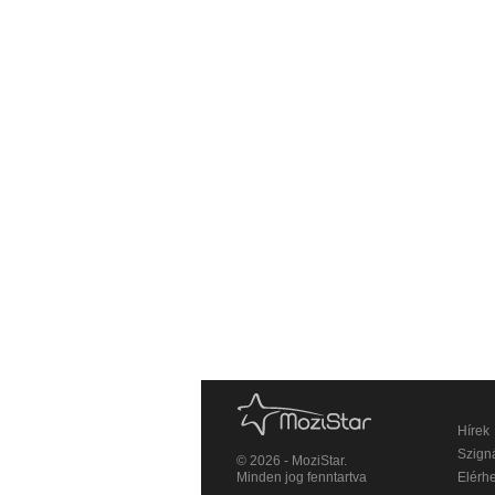
Hírek
Szigná
© 2026 - MoziStar.
Minden jog fenntartva
Elérh