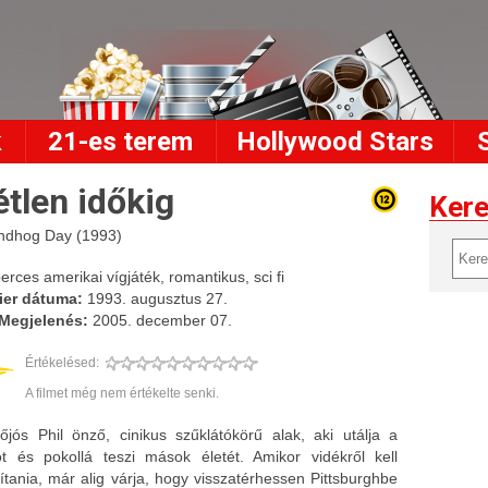
k
21-es terem
Hollywood Stars
étlen időkig
Ker
ndhog Day (1993)
erces amerikai vígjáték, romantikus, sci fi
ier dátuma:
1993. augusztus 27.
Megjelenés:
2005. december 07.
Értékelésed:
A filmet még nem értékelte senki.
őjós Phil önző, cinikus szűklátókörű alak, aki utálja a
ot és pokollá teszi mások életét. Amikor vidékről kell
ítania, már alig várja, hogy visszatérhessen Pittsburghbe