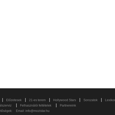
|
|
|
|
|
Előzetesek
21-es terem
Hollywood Stars
Sorozatok
Lexiko
|
|
lszerviz
Felhasználói feltételek
Partnereink
etőségek:
Email:
info@mozistar.hu