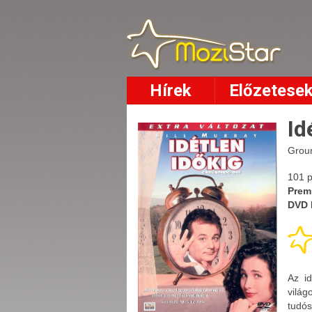
Hírek
Előzetese
Id
Grou
101 p
Prem
DVD 
Az id
világ
tudós