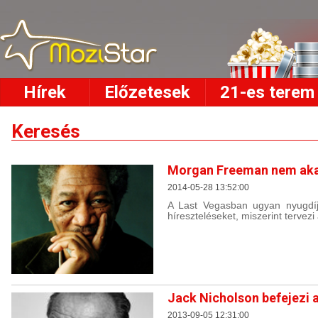
Hírek
Előzetesek
21-es terem
Keresés
Morgan Freeman nem aka
2014-05-28 13:52:00
A Last Vegasban ugyan nyugdíja
híreszteléseket, miszerint tervezi
Jack Nicholson befejezi a
2013-09-05 12:31:00