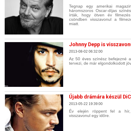
Tegnap egy amerikai magazin
háromszoros Oscar-díjas színés
írták, hogy ötven év filmezé
csöndben visszavonul a filmez
miatt.
Johnny Depp is visszavon
2013-08-02 06:32:00
Az 50 éves színész befejezné a
tervezi, de már elgondolkodott jö
Újabb drámára készül DiC
2013-05-22 19:39:00
Év elején röppent fel a hír
visszavonul egy időre.