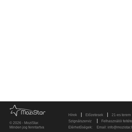
|
|
Hírek
Előzetesek
21-es terem
|
Szignálszerviz
Felhasználói feltét
© 2026 - MoziStar.
Minden jog fenntartva
Elérhetőségek:
Email:
info@mozistar.