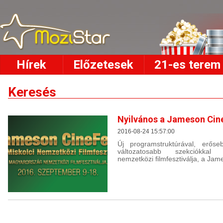
Hírek
Előzetesek
21-es terem
Keresés
Nyilvános a Jameson Cin
2016-08-24 15:57:00
Új programstruktúrával, erőse
változatosabb szekciókkal 
nemzetközi filmfesztiválja, a Ja