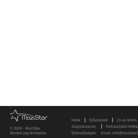
|
|
Hírek
Előzetesek
21-es terem
|
Szignálszerviz
Felhasználói feltét
© 2026 - MoziStar.
Minden jog fenntartva
Elérhetőségek:
Email:
info@mozistar.