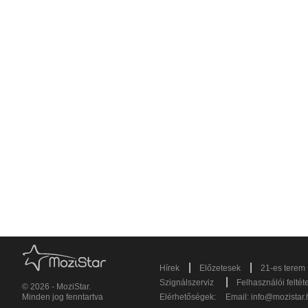
|
|
Hírek
Előzetesek
21-es terem
|
Szignálszerviz
Felhasználói feltét
© 2026 - MoziStar.
Minden jog fenntartva
Elérhetőségek:
Email:
info@mozistar.