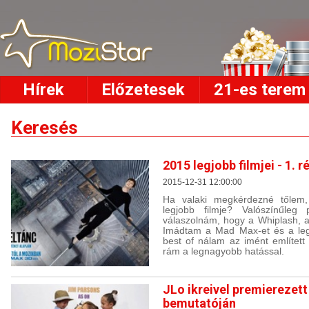
Hírek
Előzetesek
21-es terem
Keresés
2015 legjobb filmjei - 1. r
2015-12-31 12:00:00
Ha valaki megkérdezné tőlem
legjobb filmje? Valószínűleg
válaszolnám, hogy a Whiplash, a
Imádtam a Mad Max-et és a legú
best of nálam az imént említett
rám a legnagyobb hatással.
JLo ikreivel premierezett
bemutatóján